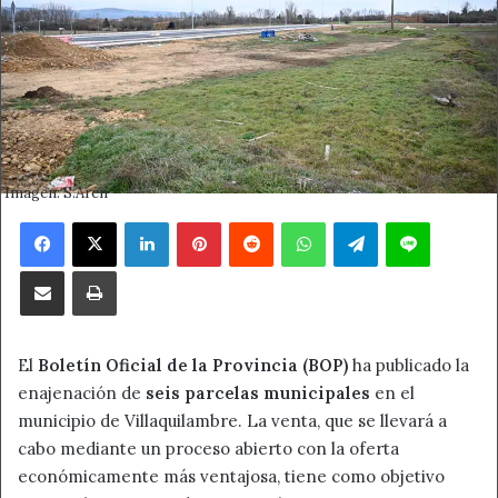
Imagen: S.Arén
Facebook
X
LinkedIn
Pinterest
Reddit
WhatsApp
Telegram
Line
Compartir por correo electrónico
Imprimir
El
Boletín Oficial de la Provincia (BOP)
ha publicado la
enajenación de
seis parcelas municipales
en el
municipio de Villaquilambre. La venta, que se llevará a
cabo mediante un proceso abierto con la oferta
económicamente más ventajosa, tiene como objetivo