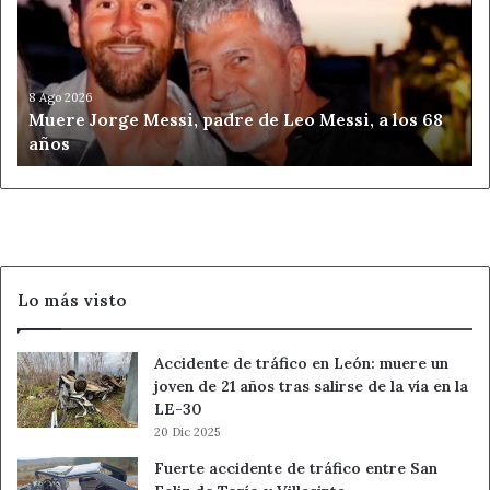
padre
de
Leo
Messi,
a
8 Ago 2026
Muere Jorge Messi, padre de Leo Messi, a los 68
los
años
68
años
Lo más visto
Accidente de tráfico en León: muere un
joven de 21 años tras salirse de la vía en la
LE-30
20 Dic 2025
Fuerte accidente de tráfico entre San