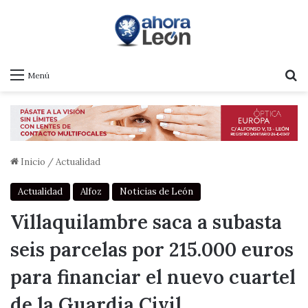
B
Menú
Inicio
/
Actualidad
Actualidad
Alfoz
Noticias de León
Villaquilambre saca a subasta
seis parcelas por 215.000 euros
para financiar el nuevo cuartel
de la Guardia Civil.