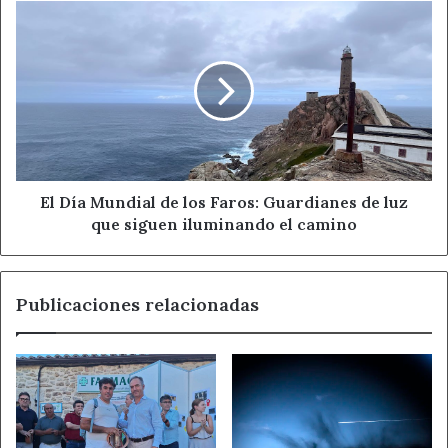
presenta
El
la
Día
Copa
Mundial
del
de
Mundo
los
de
Faros:
Ibiza.
Guardianes
de
luz
que
El Día Mundial de los Faros: Guardianes de luz
siguen
que siguen iluminando el camino
iluminando
el
camino
Publicaciones relacionadas