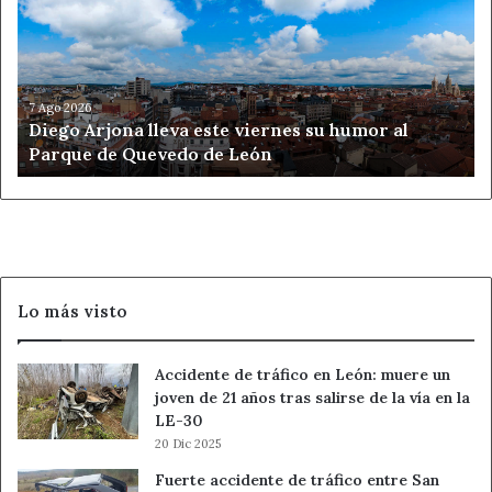
este
viernes
su
humor
al
7 Ago 2026
Diego Arjona lleva este viernes su humor al
Parque
Parque de Quevedo de León
de
Quevedo
de
León
Lo más visto
Accidente de tráfico en León: muere un
joven de 21 años tras salirse de la vía en la
LE-30
20 Dic 2025
Fuerte accidente de tráfico entre San