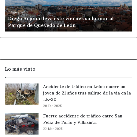
humor
al
7 Ago 2026
Diego Arjona lleva este viernes su humor al
Parque
Parque de Quevedo de León
de
Quevedo
de
León
Lo más visto
Accidente de tráfico en León: muere un
joven de 21 años tras salirse de la vía en la
LE-30
20 Dic 2025
Fuerte accidente de tráfico entre San
Feliz de Torío y Villasinta
22 Mar 2025