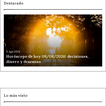
Destacado
Horóscopo
de
hoy
09/08/2026:
decisiones,
dinero
y
descanso
9 Ago 2026
Horóscopo de hoy 09/08/2026: decisiones,
dinero y descanso
Lo más visto