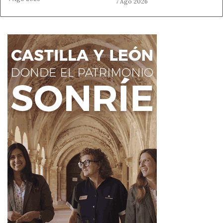
7 Ago 2026
Castilla y León. Los niños entre 6 y 23 meses
recibirán la vacuna por vía intramuscular y los niños
entre 24 y 59 meses recibirán la vacuna vía
intranasal.
Personal de centros educativos en cualquier nivel de
enseñanza.
Personas de 5 a 59 años que presentan un mayor
riesgo de complicaciones derivadas de la gripe. En
este grupo se incluye a las personas fumadoras.
Estudiantes en prácticas en centros sanitarios y
sociosanitarios.
Personas que trabajan en granjas, explotaciones
avícolas, porcinas o de visones o que están en
contacto con fauna silvestre.
Vacunas para la gripe