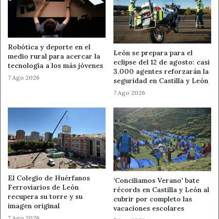
síndrome de Down, demencias y otras–.
Embarazadas en cualquier trimestre de gestación y
mujeres durante el puerperio –hasta los 6 meses tras
el parto y que no se hayan vacunado durante el
Robótica y deporte en el
León se prepara para el
embarazo–.
medio rural para acercar la
eclipse del 12 de agosto: casi
tecnología a los más jóvenes
Personas convivientes con aquellas que tienen alto
3.000 agentes reforzarán la
7 Ago 2026
grado de inmunosupresión.
seguridad en Castilla y León
7 Ago 2026
Personal de centros sanitarios y sociosanitarios
públicos y privados.
Y personas que trabajan en servicios públicos
esenciales, como Fuerzas y Cuerpos de Seguridad
del Estado, bomberos o Protección Civil, entre otros.
Además de los anteriores, se recomienda la vacunación
El Colegio de Huérfanos
‘Conciliamos Verano’ bate
frente a la gripe a:
Ferroviarios de León
récords en Castilla y León al
recupera su torre y su
cubrir por completo las
Población infantil entre 6 y 59 meses de edad. Esta
imagen original
vacaciones escolares
es una novedad en el calendario de inmunización de
7 Ago 2026