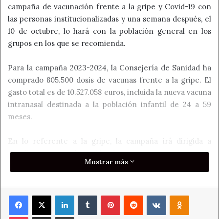
campaña de vacunación frente a la gripe y Covid-19 con
las personas institucionalizadas y una semana después, el
10 de octubre, lo hará con la población general en los
grupos en los que se recomienda.
Para la campaña 2023-2024, la Consejería de Sanidad ha
comprado 805.500 dosis de vacunas frente a la gripe. El
gasto total es de 10.527.058 euros, incluida la nueva vacuna
intranasal destinada a la población infantil de 24 a 59
meses.
En lo referente a la gripe, la campaña irá dirigida a
aquellos grupos de población con mayor riesgo de
Mostrar más
complicaciones en caso de padecer la infección por gripe
y a las personas que pueden transmitirla a otras con un
alto riesgo de complicaciones.
Facebook
X
LinkedIn
Tumblr
Pinterest
Reddit
VKontakte
Odnoklass
El objetivo de la vacunación frente al Covid-19 es
Pocket
Compartir por correo electrónico
Imprimir