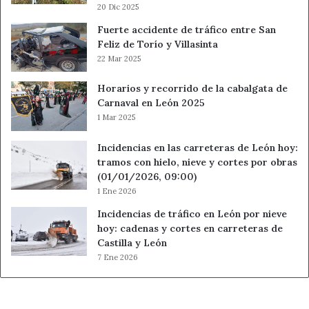
vacunas. Se aprovechará su presencia para vacunar a los
20 Dic 2025
profesionales que allí trabajan.
Fuerte accidente de tráfico entre San
Feliz de Torío y Villasinta
El personal sanitario y sociosanitario podrá vacunarse
22 Mar 2025
frente a ambas vacunas en sus centros de trabajo, a
Horarios y recorrido de la cabalgata de
través de los servicios de salud laboral de referencia.
Carnaval en León 2025
Para el resto de la población de 60 años y más años o
1 Mar 2025
menor de 60 años con factores de riesgo, se
establecerán los lugares donde podrán vacunarse y el
Incidencias en las carreteras de León hoy:
modo de citación en cada área de salud, de acuerdo con
tramos con hielo, nieve y cortes por obras
(01/01/2026, 09:00)
sus circunstancias sociales, poblacionales y sanitarias,
1 Ene 2026
entre otras.
Incidencias de tráfico en León por nieve
hoy: cadenas y cortes en carreteras de
La cita para la vacunación podrá solicitarse unos días
Castilla y León
antes del 10 de octubre a través de los canales
7 Ene 2026
habituales: App Sacyl Conecta, número de teléfono de su
centro de salud y en el
Portal de Salud de Castilla y León
.