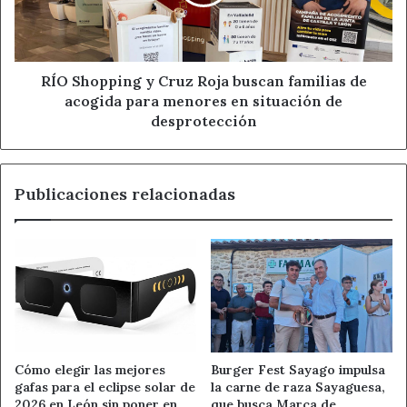
buscan
familias
de
acogida
para
RÍO Shopping y Cruz Roja buscan familias de
menores
acogida para menores en situación de
en
desprotección
situación
de
desprotección
Publicaciones relacionadas
Cómo elegir las mejores
Burger Fest Sayago impulsa
gafas para el eclipse solar de
la carne de raza Sayaguesa,
2026 en León sin poner en
que busca Marca de