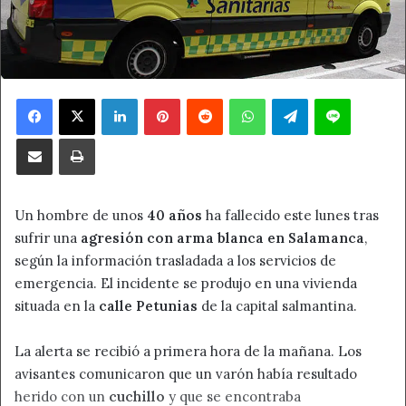
Facebook
X
LinkedIn
Pinterest
Reddit
WhatsApp
Telegram
Line
Compartir por correo electrónico
Imprimir
Un hombre de unos
40 años
ha fallecido este lunes tras
sufrir una
agresión con arma blanca en Salamanca
,
según la información trasladada a los servicios de
emergencia. El incidente se produjo en una vivienda
situada en la
calle Petunias
de la capital salmantina.
La alerta se recibió a primera hora de la mañana. Los
avisantes comunicaron que un varón había resultado
herido con un
cuchillo
y que se encontraba