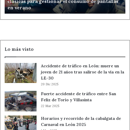
clásicas para gestionar el consumo de pantallas
gestionar
en verano
el
consumo
de
pantallas
en
verano
Lo más visto
Accidente de tráfico en León: muere un
joven de 21 años tras salirse de la vía en la
LE-30
20 Dic 2025
Fuerte accidente de tráfico entre San
Feliz de Torío y Villasinta
22 Mar 2025
Horarios y recorrido de la cabalgata de
Carnaval en León 2025