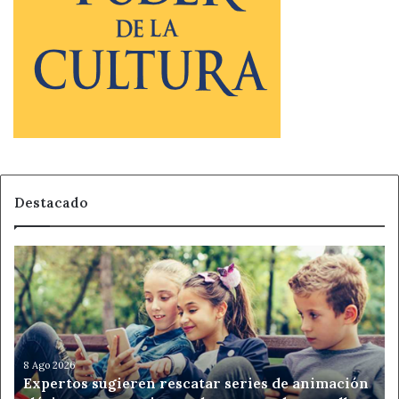
Destacado
Expertos
sugieren
rescatar
series
de
animación
clásicas
8 Ago 2026
Expertos sugieren rescatar series de animación
para