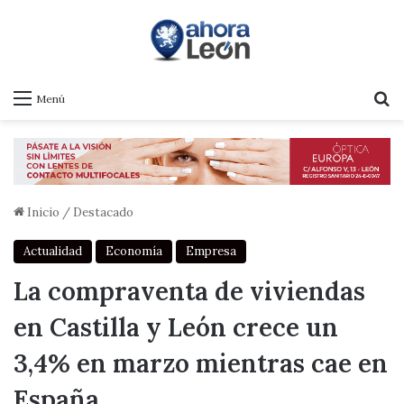
B
Menú
Inicio
/
Destacado
Actualidad
Economía
Empresa
La compraventa de viviendas
en Castilla y León crece un
3,4% en marzo mientras cae en
España