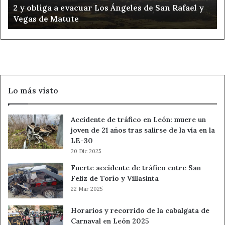
2 y obliga a evacuar Los Ángeles de San Rafael y
a
Vegas de Matute
nivel
2
y
obliga
a
evacuar
Los
Lo más visto
Ángeles
de
San
Accidente de tráfico en León: muere un
Rafael
joven de 21 años tras salirse de la vía en la
y
LE-30
Vegas
20 Dic 2025
de
Matute
Fuerte accidente de tráfico entre San
Feliz de Torío y Villasinta
22 Mar 2025
Horarios y recorrido de la cabalgata de
Carnaval en León 2025