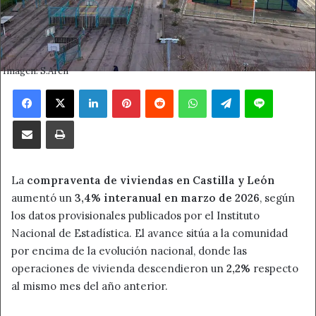
Imagen: S.Arén
Facebook
X
LinkedIn
Pinterest
Reddit
WhatsApp
Telegram
Line
Compartir por correo electrónico
Imprimir
La
compraventa de viviendas en Castilla y León
aumentó un
3,4% interanual en marzo de 2026
, según
los datos provisionales publicados por el Instituto
Nacional de Estadística. El avance sitúa a la comunidad
por encima de la evolución nacional, donde las
operaciones de vivienda descendieron un
2,2%
respecto
al mismo mes del año anterior.