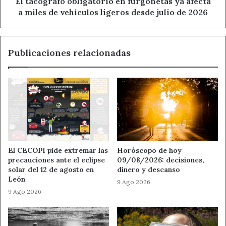
El tacógrafo obligatorio en furgonetas ya afecta
vehículos
acuerdos familiares y pequeñas decisiones
a miles de vehículos ligeros desde julio de 2026
ligeros
económicas.
desde
Riesgo/precaución: responder deprisa, gastar para
julio
quedar bien o aceptar planes sin ganas puede torcer
Publicaciones relacionadas
de
2026
el día.
Decisión inteligente: elegir menos compromisos,
pero cumplirlos con presencia y margen.
Ranking del día: quién avanza
con menos desgaste
El CECOPI pide extremar las
Horóscopo de hoy
RANKING DEL DÍA
precauciones ante el eclipse
09/08/2026: decisiones,
solar del 12 de agosto en
dinero y descanso
León
9 Ago 2026
TOP 3 signos:
9 Ago 2026
Virgo: destaca en trabajo-dinero porque detecta
gastos, errores y tareas pendientes antes de que