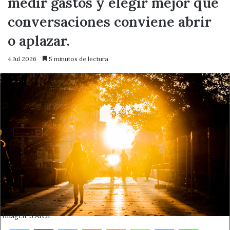
medir gastos y elegir mejor qué
conversaciones conviene abrir
o aplazar.
4 Jul 2026
5 minutos de lectura
Imagen: S.Arén
Facebook
X
LinkedIn
Pinterest
Reddit
WhatsApp
Telegram
Line