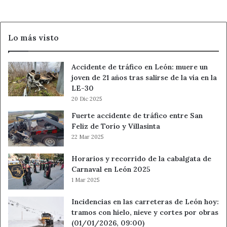
a
demandas familiares o sociales.
evacuar
Evita: cargar con tareas que nadie te ha pedido de forma
Los
clara.
Lo más visto
Ángeles
Amor: expresar cansancio a tiempo evitará una respuesta
de
seca después.
San
Accidente de tráfico en León: muere un
Rafael
Trabajo/Dinero: no adelantes dinero si el acuerdo no
joven de 21 años tras salirse de la vía en la
y
está definido.
LE-30
Vegas
Bienestar: dormir, ordenar la habitación o bajar luces te
20 Dic 2025
de
sentará bien.
Matute
Fuerte accidente de tráfico entre San
Acción de 60 segundos: bloquea en la agenda un rato sin
Feliz de Torío y Villasinta
compromisos.
22 Mar 2025
Horarios y recorrido de la cabalgata de
LEO
Carnaval en León 2025
1 Mar 2025
Te conviene: escuchar una opinión antes de mover ficha
en un plan.
Incidencias en las carreteras de León hoy:
Evita: tomar el liderazgo de todo si no te corresponde
tramos con hielo, nieve y cortes por obras
(01/01/2026, 09:00)
organizarlo.