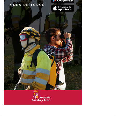
sin dejarte vacío.
Horóscopo signo a signo: qué
hacer hoy sin complicarte
HORÓSCOPO SIGNO A SIGNO
ARIES
Te conviene: empezar el día con una lista corta y realista.
Evita: responder mensajes delicados mientras estás
cansado o con prisa.
Amor: una frase directa funcionará mejor que insinuar
molestias.
Trabajo/Dinero: revisa un pago, una reserva o una
compra pendiente.
Bienestar: tu cuerpo agradecerá movimiento antes de