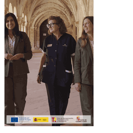
HORÓSCOPO SIGNO A SIGNO
Aries
Te conviene: partir el día en bloques cortos y atacar
primero lo que has pospuesto.
Evita: contestar desde el orgullo si alguien tarda en darte
una respuesta.
Amor: un mensaje sencillo funciona mejor que una
indirecta larga.
Trabajo/Dinero: revisa un detalle antes de aceptar una
propuesta rápida.
Bienestar: baja el ritmo al final de la tarde.
Acción de 60 segundos: anota una prioridad y ponle hora
exacta.
Tauro
Te conviene: mirar cuentas, compras y compromisos con
una calculadora cerca.