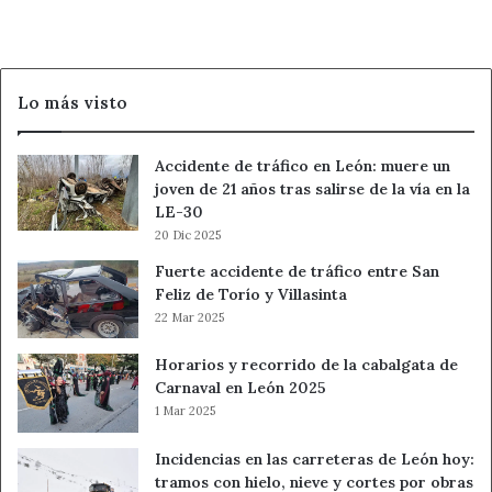
Leo
su
Te conviene: escoger una tarea que se vea y terminarla
celebración
con buen cierre.
Evita: competir por atención cuando puedes ganar por
Lo más visto
resultados.
Amor: muestra interés con una propuesta concreta, no
Accidente de tráfico en León: muere un
con dramatismo.
joven de 21 años tras salirse de la vía en la
Trabajo/Dinero: una presentación, reunión o entrega
LE-30
puede favorecerte si simplificas.
20 Dic 2025
Bienestar: mueve el cuerpo para descargar tensión
Fuerte accidente de tráfico entre San
acumulada.
Feliz de Torío y Villasinta
Acción de 60 segundos: escribe el primer mensaje sin
22 Mar 2025
adornos y envíalo.
Horarios y recorrido de la cabalgata de
Virgo
Carnaval en León 2025
1 Mar 2025
Te conviene: comprobar horarios, cifras y nombres antes
de confirmar nada.
Incidencias en las carreteras de León hoy:
Evita: corregir a alguien en público si puedes hacerlo con
tramos con hielo, nieve y cortes por obras