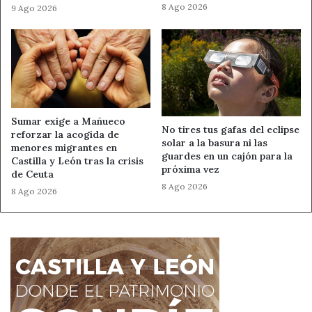
era Trump no se escribe en los tratados bilaterales
8 Ago 2026
9 Ago 2026
firmados con pluma estilográfica, sino en la capacidad de
resistir el pulso del miedo en el momento de máxima
audiencia. España ha salvado los muebles comerciales y su
estatus en el tablero atlántico, pero el coste de esa
redención de última hora es una factura que los
ciudadanos españoles tardarán en conocer al detalle.
Sumar exige a Mañueco
No tires tus gafas del eclipse
reforzar la acogida de
solar a la basura ni las
menores migrantes en
guardes en un cajón para la
Air Force One declaraciones
Castilla y León tras la crisis
próxima vez
de Ceuta
cumbre OTAN 2026
8 Ago 2026
8 Ago 2026
gasto defensa España
Pedro Sánchez
relaciones comerciales España EEUU
Trump España OTAN