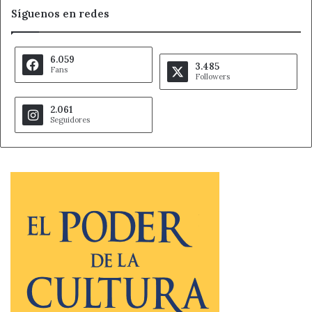
Síguenos en redes
6.059
3.485
Fans
Followers
2.061
Seguidores