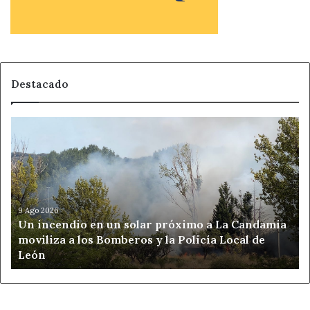
Destacado
Un
incendio
en
un
solar
próximo
a
9 Ago 2026
Un incendio en un solar próximo a La Candamia
La
moviliza a los Bomberos y la Policía Local de
Candamia
León
moviliza
a
los
Bomberos