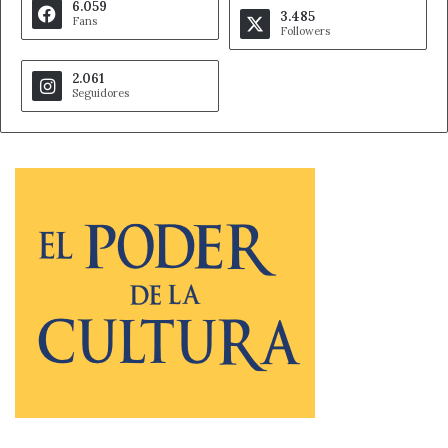
6.059
3.485
Fans
Followers
2.061
Seguidores