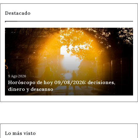
Destacado
Horóscopo
de
hoy
09/08/2026:
decisiones,
dinero
y
descanso
9 Ago 2026
Horóscopo de hoy 09/08/2026: decisiones,
dinero y descanso
Lo más visto