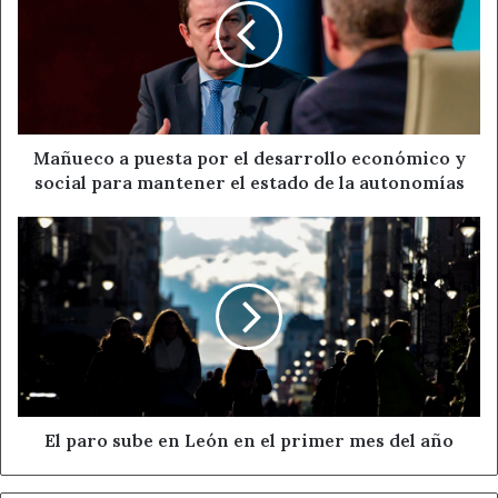
whatsapp de ASOBAL los recibirás en la zona ‘Canales’ de
por
la aplicación de mensajería instantánea.
el
desarrollo
económico
Fuente
ASOBAL
y
social
para
Mañueco a puesta por el desarrollo económico y
Ahora León
Asobal
Balonmano
mantener
social para mantener el estado de la autonomías
el
Noticias de León
estado
El
de
paro
la
sube
autonomías
en
León
en
el
primer
mes
del
El paro sube en León en el primer mes del año
año