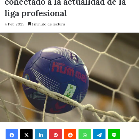
conectado a la actualidad de la
liga profesional
4 Feb 2025
1 minuto de lectura
Facebook
X
LinkedIn
Pinterest
Reddit
WhatsApp
Telegram
Line