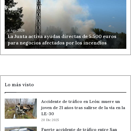
ayudas
directas
de
5.500
euros
6 Ago 2026
La Junta activa ayudas directas de 5.500 euros
para
para negocios afectados por los incendios
negocios
afectados
por
los
incendios
Lo más visto
Accidente de tráfico en León: muere un
joven de 21 años tras salirse de la vía en la
LE-30
20 Dic 2025
Fuerte accidente de tráfico entre San