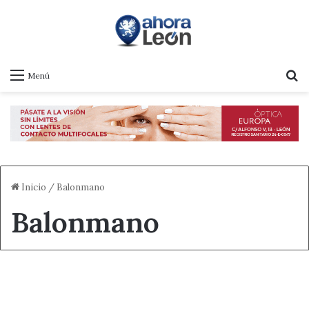
B
Menú
Inicio
/
Balonmano
Balonmano
Balonmano