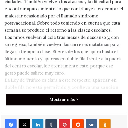
ciudades. También vuelven los atascos y la dificultad para
encontrar aparcamiento, lo que contribuye a crecentar el
malestar ocasionado por el llamado síndrome
postvacacional. Sobre todo teniendo en cuenta que esta
semana se produce el retorno a las clases escolares.
Los niños vuelven al cole tras meses de descanso y, con
su regreso, también vuelven las carreras matutinas para
llegar a tiempo a clase. Si eres de los que apura hasta el
último momento y aparcas en doble fila frente a la puerta
del centro escolar, lee atentamente esto, porque ese
gesto puede salirte muy caro.
La Ley de Tráfico es clara a este respecto,
aparcar en
doble fila no está permitido y conlleva una sanción
de hasta 200 euros.
Ahora bien, podemos no ser
Mostrar más
sancionados si no abandonamos el vehículo y
permanecemos parados menos de dos minutos, siempre
que no estacionamos en un lugar en el que no
Facebook
X
LinkedIn
Tumblr
Pinterest
Reddit
VKontakte
Odnoklass
obstaculicemos gravemente la circulación. Pero no nos