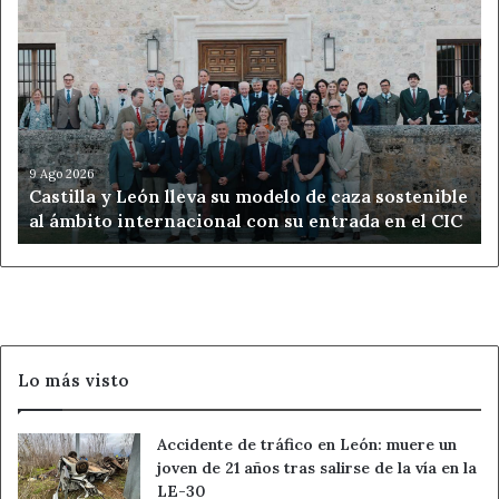
Castilla
y
León
lleva
su
modelo
de
caza
9 Ago 2026
Castilla y León lleva su modelo de caza sostenible
sostenible
al ámbito internacional con su entrada en el CIC
al
ámbito
internacional
con
su
entrada
en
Lo más visto
el
CIC
Accidente de tráfico en León: muere un
joven de 21 años tras salirse de la vía en la
LE-30