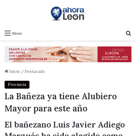
B
Menú
Inicio
/
Destacado
Provincia
La Bañeza ya tiene Alubiero
Mayor para este año
El bañezano Luis Javier Adiego
Marqués ha sido elegido como