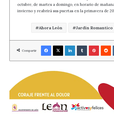
octubre, de martes a domingo, en horario de mañana 
invierno y reabrirá sus puertas en la primavera de 20
Ahora León
Jardín Romantico
Facebook
X
LinkedIn
Tumblr
Pinterest
R
Compartir