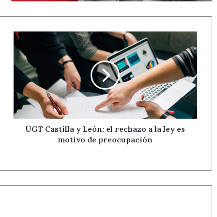
UGT
Castilla
y
León:
el
rechazo
a
la
ley
es
UGT Castilla y León: el rechazo a la ley es
motivo
motivo de preocupación
de
preocupación