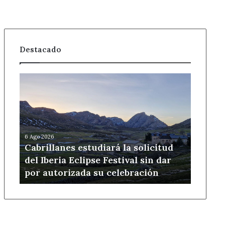
Destacado
Cabrillanes
estudiará
la
solicitud
del
Iberia
6 Ago 2026
Eclipse
Cabrillanes estudiará la solicitud
Festival
del Iberia Eclipse Festival sin dar
sin
por autorizada su celebración
dar
por
autorizada
su
celebración