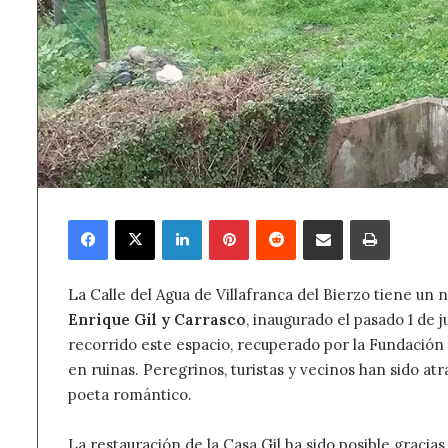
Facebook
X
LinkedIn
Pinterest
Reddit
Compartir por correo electrónico
Imprimir
La Calle del Agua de Villafranca del Bierzo tiene un n
Enrique Gil y Carrasco
, inaugurado el pasado 1 de 
recorrido este espacio, recuperado por la Fundación 
en ruinas. Peregrinos, turistas y vecinos han sido a
poeta romántico.
La restauración de la Casa Gil ha sido posible gracia