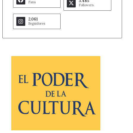
3.485
Fans
Followers
2.061
Seguidores