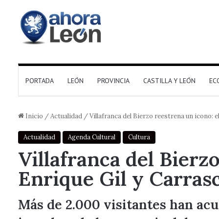
PORTADA
LEÓN
PROVINCIA
CASTILLA Y LEÓN
EC
Inicio
/
Actualidad
/
Villafranca del Bierzo reestrena un icono: 
Actualidad
Agenda Cultural
Cultura
Villafranca del Bierz
Enrique Gil y Carras
Más de 2.000 visitantes han acu