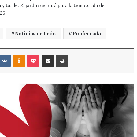
y tarde. El jardín cerrará para la temporada de
26.
Noticias de León
Ponferrada
eddit
VKontakte
Odnoklassniki
Pocket
Compartir por correo electrónico
Imprimir