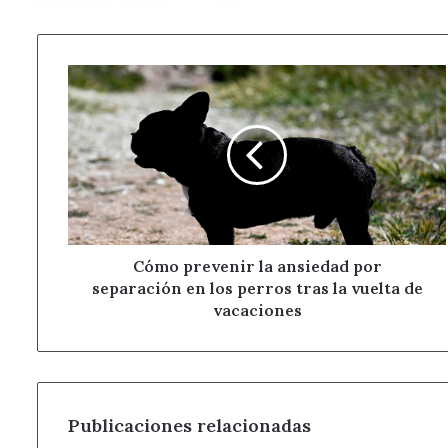
Cómo
prevenir
la
ansiedad
por
separación
en
los
perros
tras
Cómo prevenir la ansiedad por
la
separación en los perros tras la vuelta de
vuelta
vacaciones
de
vacaciones
Publicaciones relacionadas