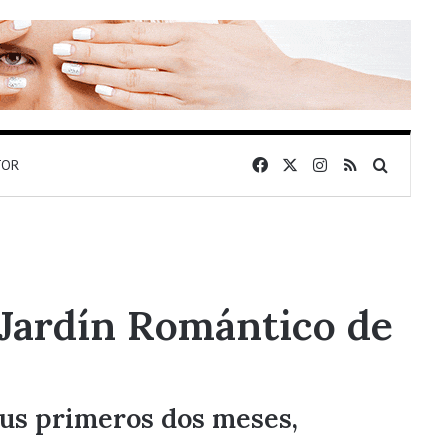
Facebook
X
Instagram
RSS
Buscar 
TOR
l Jardín Romántico de
sus primeros dos meses,