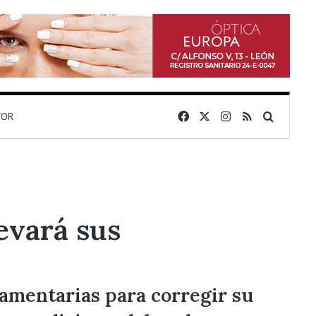
Facebook
X
Instagram
RSS
Buscar 
TOR
evará sus
lamentarias para corregir su