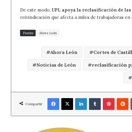
De este modo,
UPL apoya la reclasificación de la
reivindicación que afecta a miles de trabajadoras en 
Fuente
Ahora León
Ahora León
Cortes de Castil
Noticias de León
reclasificación 
Facebook
X
LinkedIn
Tumblr
Pinterest
R
Compartir