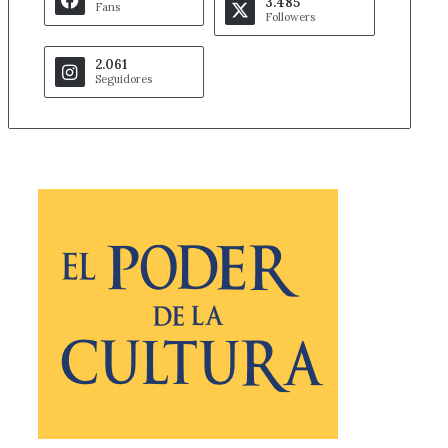
3.485
Fans
Followers
2.061
Seguidores