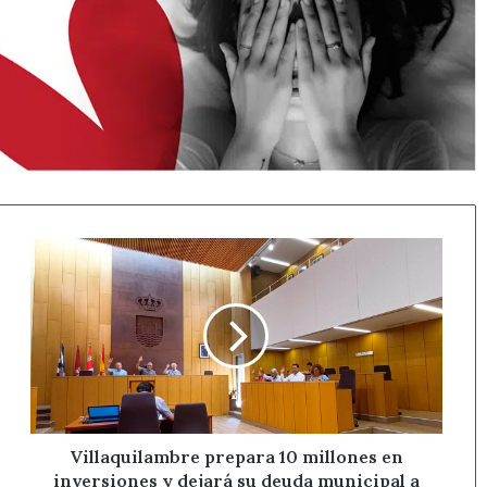
Villaquilambre
prepara
10
millones
en
inversiones
y
dejará
su
deuda
Villaquilambre prepara 10 millones en
municipal
inversiones y dejará su deuda municipal a