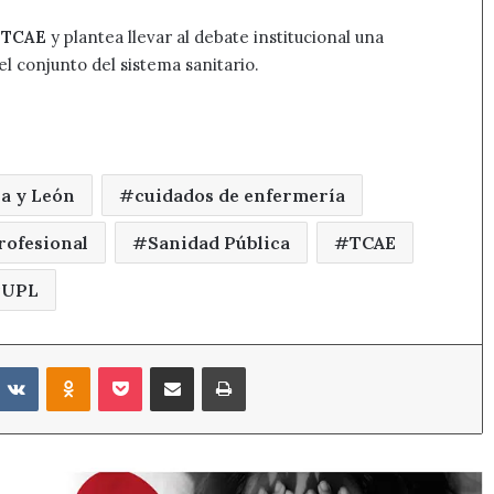
s TCAE
y plantea llevar al debate institucional una
el conjunto del sistema sanitario.
la y León
cuidados de enfermería
profesional
Sanidad Pública
TCAE
UPL
eddit
VKontakte
Odnoklassniki
Pocket
Compartir por correo electrónico
Imprimir