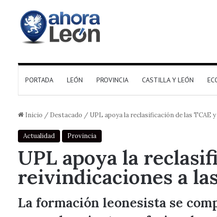
PORTADA
LEÓN
PROVINCIA
CASTILLA Y LEÓN
EC
Inicio
/
Destacado
/
UPL apoya la reclasificación de las TCAE y 
Actualidad
Provincia
UPL apoya la reclasif
reivindicaciones a la
La formación leonesista se comp