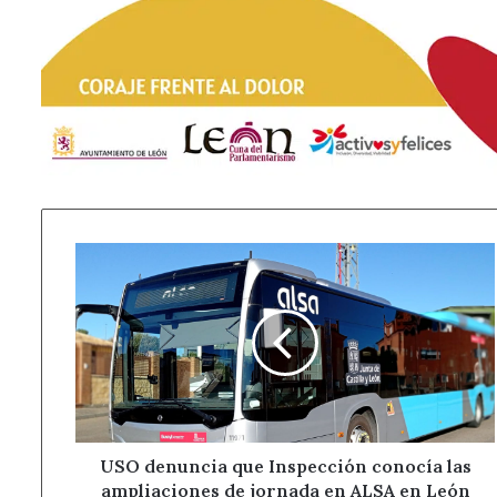
USO
denuncia
que
Inspección
conocía
las
ampliaciones
de
jornada
en
USO denuncia que Inspección conocía las
ALSA
ampliaciones de jornada en ALSA en León