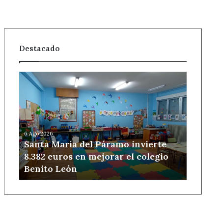
Destacado
Santa
María
del
Páramo
invierte
8.382
6 Ago 2026
euros
Santa María del Páramo invierte
en
8.382 euros en mejorar el colegio
mejorar
Benito León
el
colegio
Benito
León