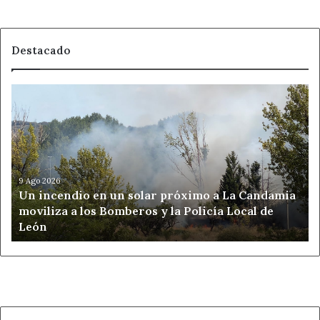
Destacado
Un
incendio
en
un
solar
próximo
a
9 Ago 2026
Un incendio en un solar próximo a La Candamia
La
moviliza a los Bomberos y la Policía Local de
Candamia
León
moviliza
a
los
Bomberos
y
la
Policía