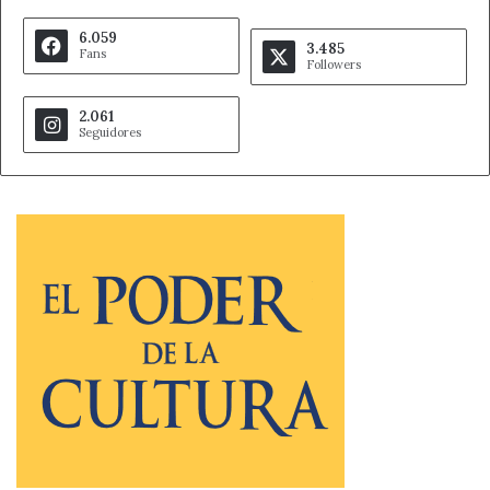
6.059
3.485
Fans
Followers
2.061
Seguidores