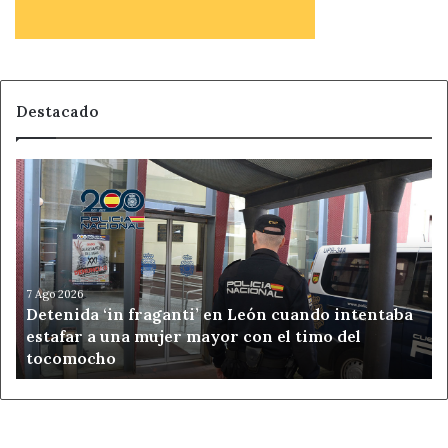
Destacado
Detenida
‘in
fraganti’
en
León
cuando
intentaba
7 Ago 2026
Detenida ‘in fraganti’ en León cuando intentaba
estafar
estafar a una mujer mayor con el timo del
a
tocomocho
una
mujer
mayor
con
el