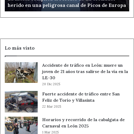
herido en una peligrosa canal de Picos de Europa
en
una
peligrosa
canal
de
Picos
de
Lo más visto
Europa
Accidente de tráfico en León: muere un
joven de 21 años tras salirse de la vía en la
LE-30
20 Dic 2025
Fuerte accidente de tráfico entre San
Feliz de Torío y Villasinta
22 Mar 2025
Horarios y recorrido de la cabalgata de
Carnaval en León 2025
1 Mar 2025