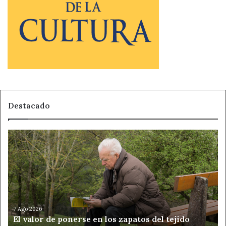
Destacado
El
valor
de
ponerse
en
los
zapatos
del
7 Ago 2026
El valor de ponerse en los zapatos del tejido
tejido