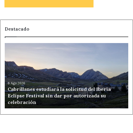
Destacado
Cabrillanes
estudiará
la
solicitud
del
Iberia
Eclipse
6 Ago 2026
Cabrillanes estudiará la solicitud del Iberia
Festival
Eclipse Festival sin dar por autorizada su
sin
celebración
dar
por
autorizada
su
celebración