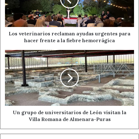
urgentes
para
hacer
frente
a
la
Los veterinarios reclaman ayudas urgentes para
fiebre
hacer frente a la fiebre hemorrágica
hemorrágica
Un
grupo
de
universitarios
de
León
visitan
la
Villa
Romana
Un grupo de universitarios de León visitan la
de
Villa Romana de Almenara-Puras
Almenara-
Puras