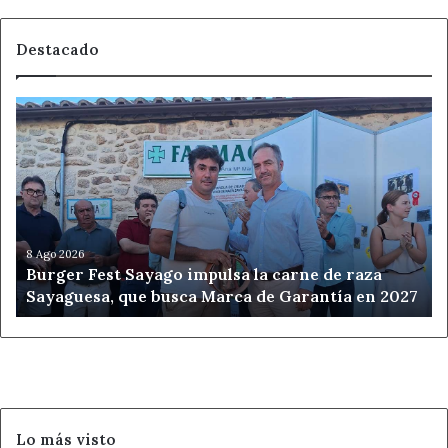
Destacado
Burger
Fest
Sayago
impulsa
la
carne
de
raza
8 Ago 2026
Burger Fest Sayago impulsa la carne de raza
Sayaguesa,
Sayaguesa, que busca Marca de Garantía en 2027
que
busca
Marca
de
Garantía
en
2027
Lo más visto