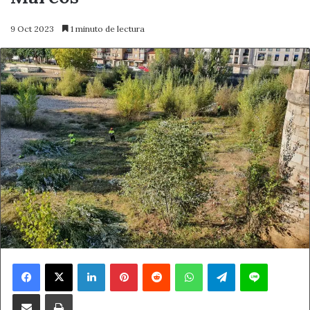
9 Oct 2023
1 minuto de lectura
Facebook
X
LinkedIn
Pinterest
Reddit
WhatsApp
Telegram
Line
Compartir por correo electrónico
Imprimir