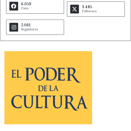
6.059
3.485
Fans
Followers
2.061
Seguidores