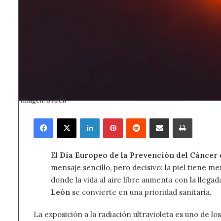
Imagen: S.Arén
Facebook
X
LinkedIn
Pinterest
Reddit
Compartir por correo electrónico
Imprimir
El
Día Europeo de la Prevención del Cáncer 
mensaje sencillo, pero decisivo: la piel tiene m
donde la vida al aire libre aumenta con la llega
León
se convierte en una prioridad sanitaria.
La exposición a la radiación ultravioleta es uno de lo