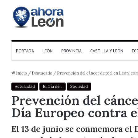
PORTADA
LEÓN
PROVINCIA
CASTILLA Y LEÓN
EC
Inicio
/
Destacado
/
Prevención del cáncer de piel en León: cóm
Actualidad
El Día de...
Sociedad
Prevención del cáncer
Día Europeo contra e
El 13 de junio se conmemora el 