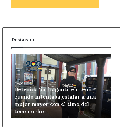
Destacado
Detenida
‘in
fraganti’
en
León
7 Ago 2026
cuando
Detenida ‘in fraganti’ en León
intentaba
cuando intentaba estafar a una
estafar
mujer mayor con el timo del
a
tocomocho
una
mujer
mayor
con