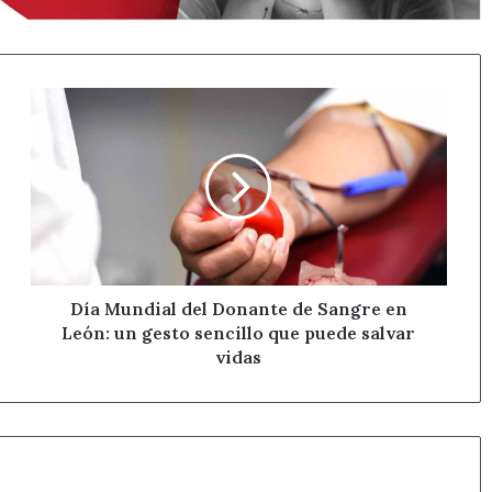
Día
Mundial
del
Donante
de
Sangre
en
León:
un
gesto
Día Mundial del Donante de Sangre en
sencillo
León: un gesto sencillo que puede salvar
que
vidas
puede
salvar
vidas