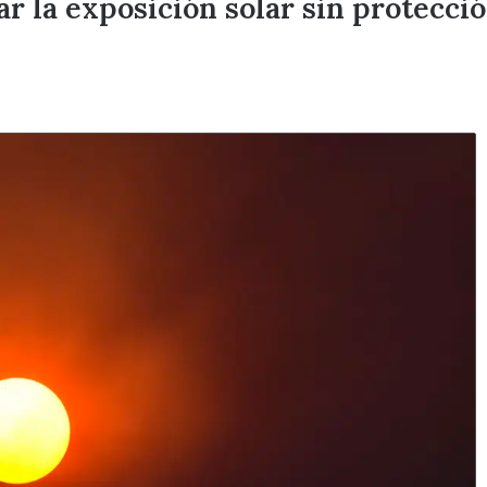
r la exposición solar sin protecció