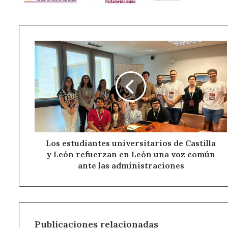
Los
estudiantes
universitarios
de
Castilla
y
León
refuerzan
en
León
Los estudiantes universitarios de Castilla
una
y León refuerzan en León una voz común
voz
ante las administraciones
común
ante
las
administraciones
Publicaciones relacionadas