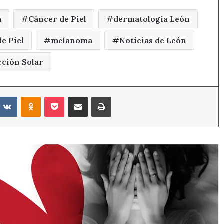
a
Cáncer de Piel
dermatología León
e Piel
melanoma
Noticias de León
cción Solar
eddit
VKontakte
Odnoklassniki
Pocket
Compartir por correo electrónico
Imprimir