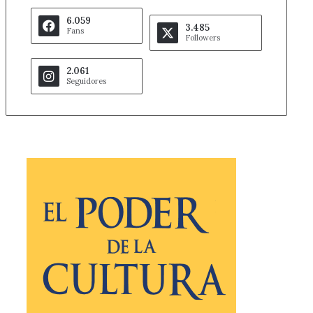
6.059
3.485
Fans
Followers
2.061
Seguidores