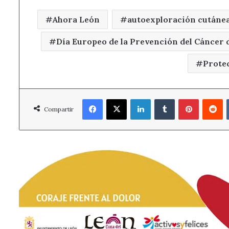
Ahora León
autoexploración cutáne
Día Europeo de la Prevención del Cáncer d
Prote
Facebook
X
LinkedIn
Tumblr
Pinterest
R
Compartir