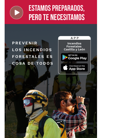
El
centenario de Gaudí en la Catedral de León
servirá
también para subrayar la dimensión espiritual del
arquitecto. Su obra, especialmente la Sagrada Familia, se
entiende hoy como una unión singular entre fe, arte,
naturaleza y arquitectura.
Gaudí fue declarado
Venerable
por la Iglesia católica en
abril de 2025, tras el reconocimiento de sus virtudes
heroicas por el papa Francisco.
La celebración leonesa se presenta así como un acto de
memoria, oración y cultura. Un homenaje que une
patrimonio, música sacra y espiritualidad en el primer
templo de la Diócesis de León.
Con esta eucaristía, la Catedral de León recupera una
página poco conocida de la relación entre Gaudí y la
ciudad. También recuerda a un creador universal que