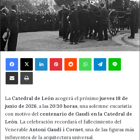
Facebook
X
LinkedIn
Pinterest
Reddit
WhatsApp
Telegram
Line
Compartir por correo electrónico
Imprimir
La
Catedral de León
acogerá el próximo
jueves 18 de
junio de 2026
, a las
20:30 horas
, una solemne eucaristía
con motivo del
centenario de Gaudí en la Catedral de
León
. La celebración recordará el fallecimiento del
Venerable
Antoni Gaudí i Cornet
, una de las figuras más
influyentes de la arquitectura universal.