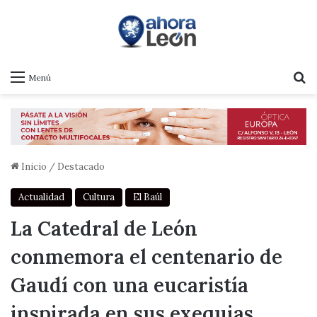
B
Menú
Inicio
/
Destacado
Actualidad
Cultura
El Baúl
La Catedral de León
conmemora el centenario de
Gaudí con una eucaristía
inspirada en sus exequias