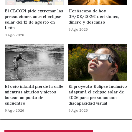
recreación histórica adaptada a la liturgia.
El CECOPI pide extremar las
Horóscopo de hoy
precauciones ante el eclipse
09/08/2026: decisiones,
El acompañamiento musical correrá a cargo del
Coro
solar del 12 de agosto en
dinero y descanso
León
Escarcha
y del
órgano de la Catedral de León
,
9 Ago 2026
9 Ago 2026
interpretado por su organista titular,
Carlos J.
Fernández Bollo
, responsable de la preparación musical
de la celebración.
También participarán el cantor
Guillermo Ares
, en las
intervenciones gregorianas, y la soprano
Judit Martínez
,
que interpretará el
Pie Iesu
de Gabriel Fauré. La misa
El ocio infantil pierde la calle
El proyecto Eclipse Inclusivo
concluirá con la
Elegy in B flat major
, de Sir George
mientras abuelos y nietos
adaptará el eclipse solar de
Thalben-Ball.
buscan un punto de
2026 para personas con
encuentro
discapacidad visual
Homenaje al “Arquitecto de
9 Ago 2026
9 Ago 2026
Dios”