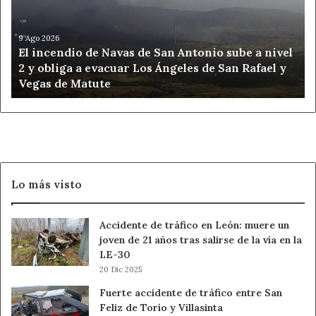
de
San
Antonio
9 Ago 2026
El incendio de Navas de San Antonio sube a nivel
sube
2 y obliga a evacuar Los Ángeles de San Rafael y
a
Vegas de Matute
nivel
2
y
obliga
a
evacuar
Los
Lo más visto
Ángeles
de
San
Accidente de tráfico en León: muere un
Rafael
joven de 21 años tras salirse de la vía en la
y
LE-30
Vegas
20 Dic 2025
de
Matute
Fuerte accidente de tráfico entre San
Feliz de Torío y Villasinta