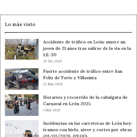
el
timo
del
Lo más visto
tocomocho
Accidente de tráfico en León: muere un
joven de 21 años tras salirse de la vía en la
LE-30
20 Dic 2025
Fuerte accidente de tráfico entre San
Feliz de Torío y Villasinta
22 Mar 2025
Horarios y recorrido de la cabalgata de
Carnaval en León 2025
1 Mar 2025
Incidencias en las carreteras de León hoy:
tramos con hielo, nieve y cortes por obras
(01/01/2026, 09:00)