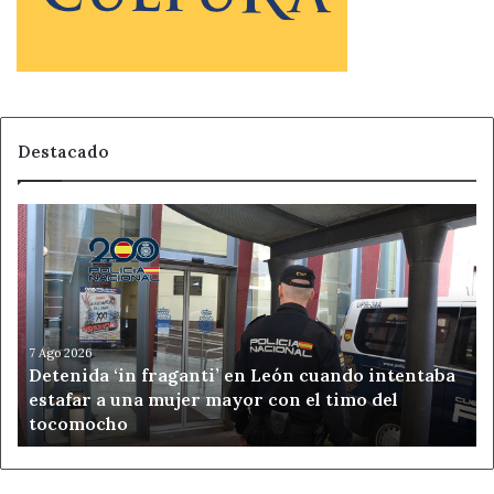
Destacado
Detenida
‘in
fraganti’
en
León
cuando
intentaba
7 Ago 2026
Detenida ‘in fraganti’ en León cuando intentaba
estafar
estafar a una mujer mayor con el timo del
a
tocomocho
una
mujer
mayor
con