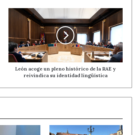
León
acoge
un
pleno
histórico
de
la
RAE
y
reivindica
León acoge un pleno histórico de la RAE y
su
reivindica su identidad lingüística
identidad
lingüística