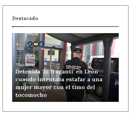
Destacado
Detenida
‘in
fraganti’
en
León
7 Ago 2026
cuando
Detenida ‘in fraganti’ en León
intentaba
cuando intentaba estafar a una
estafar
mujer mayor con el timo del
a
tocomocho
una
mujer
mayor
con
el
timo
del