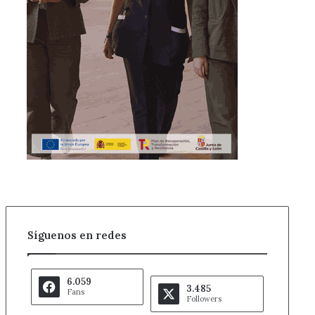
Síguenos en redes
6.059
3.485
Fans
Followers