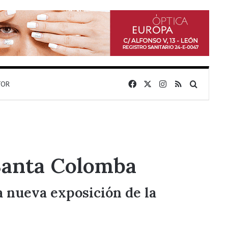
Facebook
X
Instagram
RSS
Buscar 
TOR
 Santa Colomba
la nueva exposición de la