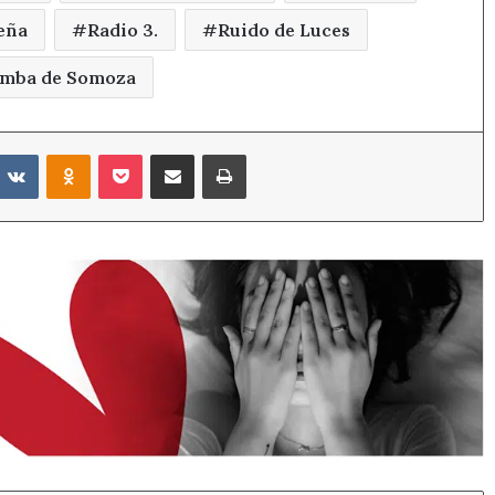
eña
Radio 3.
Ruido de Luces
omba de Somoza
eddit
VKontakte
Odnoklassniki
Pocket
Compartir por correo electrónico
Imprimir