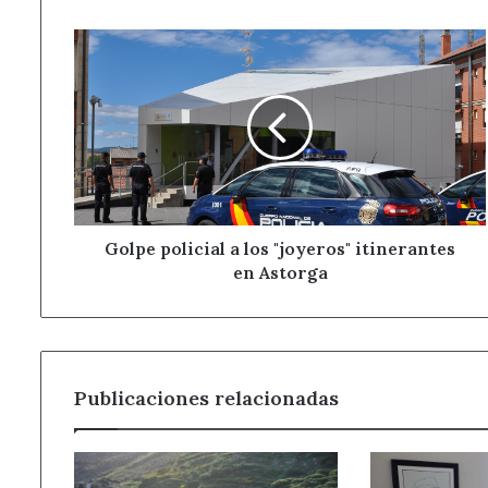
Golpe
policial
a
los
"joyeros"
itinerantes
en
Astorga
Golpe policial a los "joyeros" itinerantes
en Astorga
Publicaciones relacionadas