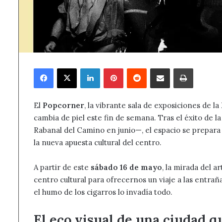
Facebook
X
LinkedIn
Pinterest
Reddit
Compartir por correo electrónico
Imprimir
El
Popcorner
, la vibrante sala de exposiciones de la
cambia de piel este fin de semana. Tras el éxito de
Rabanal del Camino en junio—, el espacio se prepara p
la nueva apuesta cultural del centro.
A partir de este
sábado 16 de mayo
, la mirada del a
centro cultural para ofrecernos un viaje a las entra
el humo de los cigarros lo invadía todo.
El eco visual de una ciudad 