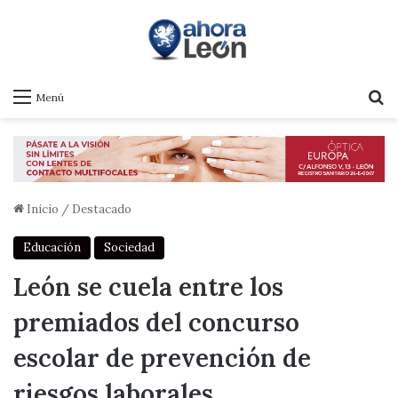
B
Menú
Inicio
/
Destacado
Educación
Sociedad
León se cuela entre los
premiados del concurso
escolar de prevención de
riesgos laborales