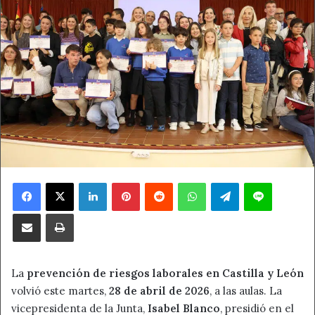
Facebook
X
LinkedIn
Pinterest
Reddit
WhatsApp
Telegram
Line
Compartir por correo electrónico
Imprimir
La
prevención de riesgos laborales en Castilla y León
volvió este martes,
28 de abril de 2026
, a las aulas. La
vicepresidenta de la Junta,
Isabel Blanco
, presidió en el