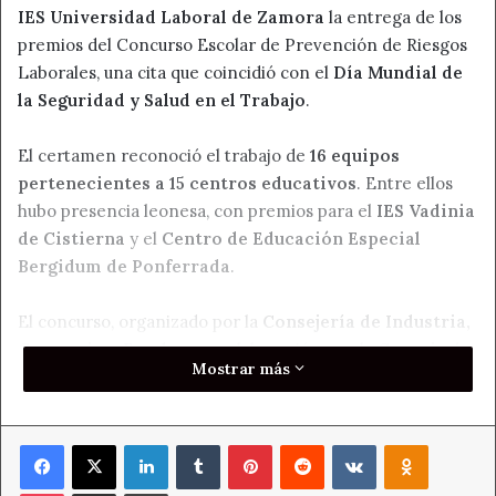
IES Universidad Laboral de Zamora
la entrega de los
premios del Concurso Escolar de Prevención de Riesgos
Laborales, una cita que coincidió con el
Día Mundial de
la Seguridad y Salud en el Trabajo
.
El certamen reconoció el trabajo de
16 equipos
pertenecientes a 15 centros educativos
. Entre ellos
hubo presencia leonesa, con premios para el
IES Vadinia
de Cistierna
y el
Centro de Educación Especial
Bergidum de Ponferrada
.
El concurso, organizado por la
Consejería de Industria,
Comercio y Empleo
en colaboración con la
Consejería
Mostrar más
de Educación
, busca acercar la cultura preventiva a los
estudiantes desde las primeras etapas educativas. El
objetivo es que los alumnos asuman hábitos seguros y
Facebook
X
LinkedIn
Tumblr
Pinterest
Reddit
VKontakte
Odnoklass
saludables antes de incorporarse al mundo laboral.
Pocket
Compartir por correo electrónico
Imprimir