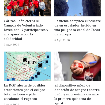
Prevención del Centro de Seguridad y Salud Laboral
de Castilla y León
.
Cáritas León cierra su
La niebla complica el rescate
Todos los alumnos premiados recibieron una
tablet
Campus de Voluntariado
de un escalador herido en
individual
, mientras que los centros educativos fueron
Joven con 17 participantes y
una peligrosa canal de Picos
una apuesta por la
de Europa
dotados con
cámaras de videoconferencia
para apoyar
solidaridad
su actividad docente.
6 Ago 2026
6 Ago 2026
Premiados con presencia
leonesa
IES Vadinia de Cistierna
Tercer premio en categoría B por el juego
“Tabú
Prevención de riesgos laborales”
.
La DGT alerta de posibles
El dispositivo móvil de
retenciones por el eclipse
donación de sangre recorre
total en León y pide
León y su provincia durante
Centro de Educación Especial Bergidum de
escalonar el regreso
la primera quincena de
Ponferrada
agosto
6 Ago 2026