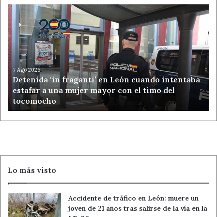
Detenida
‘in
fraganti’
en
León
cuando
intentaba
7 Ago 2026
Detenida ‘in fraganti’ en León cuando intentaba
estafar
estafar a una mujer mayor con el timo del
a
tocomocho
una
mujer
mayor
con
el
timo
del
Lo más visto
tocomocho
Accidente de tráfico en León: muere un
joven de 21 años tras salirse de la vía en la