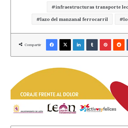
infraestructuras transporte le
lazo del manzanal ferrocarril
l
Facebook
X
LinkedIn
Tumblr
Pinterest
R
Compartir