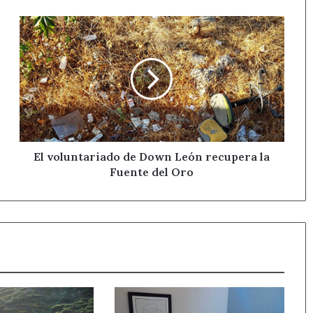
El
voluntariado
de
Down
León
recupera
la
Fuente
del
Oro
El voluntariado de Down León recupera la
Fuente del Oro