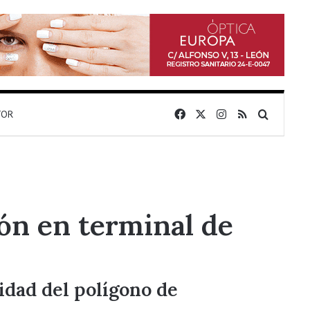
Facebook
X
Instagram
RSS
Buscar 
TOR
eón en terminal de
eidad del polígono de