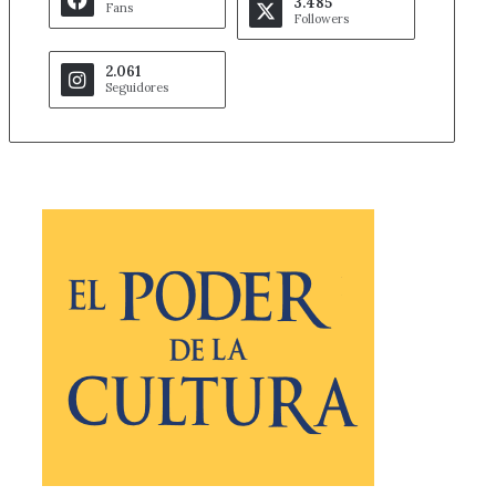
3.485
Fans
Followers
2.061
Seguidores