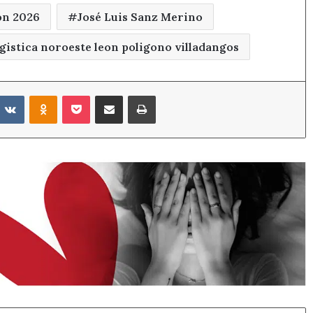
on 2026
José Luis Sanz Merino
ogistica noroeste leon poligono villadangos
eddit
VKontakte
Odnoklassniki
Pocket
Compartir por correo electrónico
Imprimir