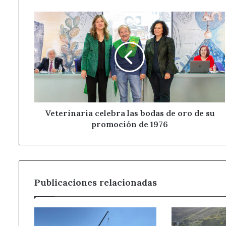
Veterinaria
celebra
las
bodas
de
oro
de
su
promoción
de
Veterinaria celebra las bodas de oro de su
1976
promoción de 1976
Publicaciones relacionadas