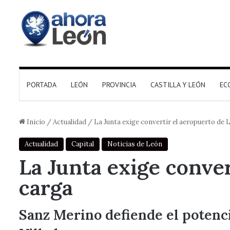
PORTADA
LEÓN
PROVINCIA
CASTILLA Y LEÓN
EC
Inicio
/
Actualidad
/
La Junta exige convertir el aeropuerto de 
Actualidad
Capital
Noticias de León
La Junta exige conve
carga
Sanz Merino defiende el potencia