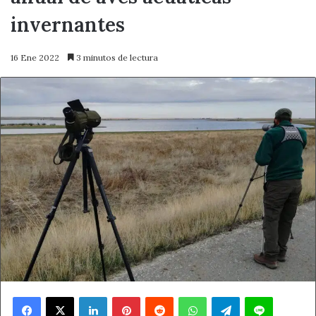
invernantes
16 Ene 2022
3 minutos de lectura
Facebook
X
LinkedIn
Pinterest
Reddit
WhatsApp
Telegram
Line