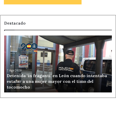
Destacado
Detenida
‘in
fraganti’
en
León
cuando
intentaba
7 Ago 2026
Detenida ‘in fraganti’ en León cuando intentaba
estafar
estafar a una mujer mayor con el timo del
a
tocomocho
una
mujer
mayor
con
el
timo