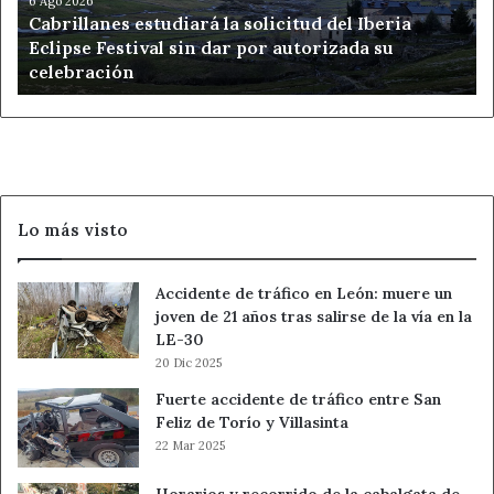
Eclipse
6 Ago 2026
Cabrillanes estudiará la solicitud del Iberia
Festival
Eclipse Festival sin dar por autorizada su
sin
celebración
dar
por
autorizada
su
celebración
Lo más visto
Accidente de tráfico en León: muere un
joven de 21 años tras salirse de la vía en la
LE-30
20 Dic 2025
Fuerte accidente de tráfico entre San
Feliz de Torío y Villasinta
22 Mar 2025
Horarios y recorrido de la cabalgata de