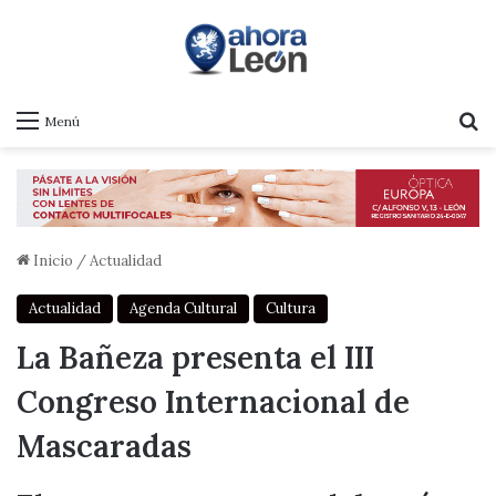
B
Menú
Inicio
/
Actualidad
Actualidad
Agenda Cultural
Cultura
La Bañeza presenta el III
Congreso Internacional de
Mascaradas