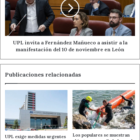
Fernández
Mañueco
a
asistir
a
la
manifestación
UPL invita a Fernández Mañueco a asistir a la
del
manifestación del 10 de noviembre en León
10
de
noviembre
Publicaciones relacionadas
en
León
Los populares se muestran
UPL exige medidas urgentes