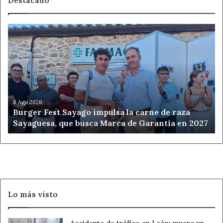
Destacado
Burger
Fest
Sayago
impulsa
la
carne
de
raza
8 Ago 2026
Burger Fest Sayago impulsa la carne de raza
Sayaguesa,
Sayaguesa, que busca Marca de Garantía en 2027
que
busca
Marca
de
Garantía
en
2027
Lo más visto