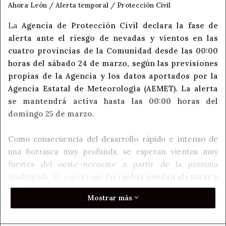
Ahora León / Alerta temporal / Protección Civil
La
Agencia de Protección Civil declara la fase de
alerta ante el riesgo de nevadas y vientos en las
cuatro provincias de la Comunidad desde las 00:00
horas del sábado 24 de marzo, según las previsiones
propias de la Agencia y los datos aportados por la
Agencia Estatal de Meteorología (AEMET). La alerta
se mantendrá activa hasta las 00:00 horas del
domingo 25 de marzo.
Como consecuencia del desarrollo rápido e intenso de
una borrasca muy profunda, se esperan vientos muy
fuertes del oeste–noroeste a partir de la próxima
madrugada. Se espera que las
rachas puedan alcanzar y
superar los 100 kilómetros por hora
en la zona de la
Mostrar más
Cordillera Cantábrica de León y en el Norte de Burgos. El
resto de la Comunidad se espera ver afectada igualmente