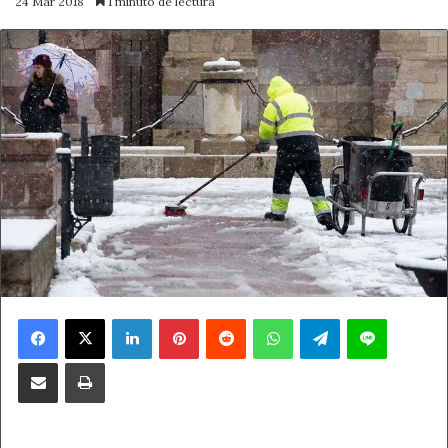
24 Mar 2018
1 minuto de lectura
Facebook
X
LinkedIn
Pinterest
Reddit
WhatsApp
Telegram
Line
Compartir por correo electrónico
Imprimir