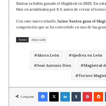
Santos ya había ganado el Magistral en
2023
. En est
Oro
en semifinales por
3-1
, antes de cerrar el torn
Con este nuevo triunfo,
Jaime Santos gana el Magi
competición que se ha convertido en una de las gran
Fuente
Ahora León
Ahora León
Ajedrez en León
José Antonio Diez
Magistral d
Torneo Magist
Facebook
X
LinkedIn
Tumblr
Pinterest
R
Compartir