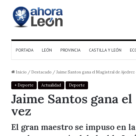
PORTADA
LEÓN
PROVINCIA
CASTILLA Y LEÓN
EC
Inicio
/
Destacado
/
Jaime Santos gana el Magistral de Ajedrez
+ Deporte
Actualidad
Deporte
Jaime Santos gana el
vez
El gran maestro se impuso en l