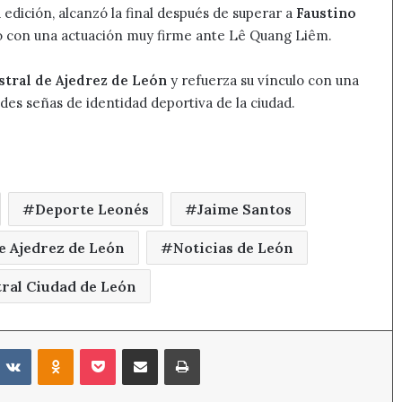
a edición, alcanzó la final después de superar a
Faustino
eo con una actuación muy firme ante Lê Quang Liêm.
stral de Ajedrez de León
y refuerza su vínculo con una
des señas de identidad deportiva de la ciudad.
Deporte Leonés
Jaime Santos
e Ajedrez de León
Noticias de León
ral Ciudad de León
eddit
VKontakte
Odnoklassniki
Pocket
Compartir por correo electrónico
Imprimir