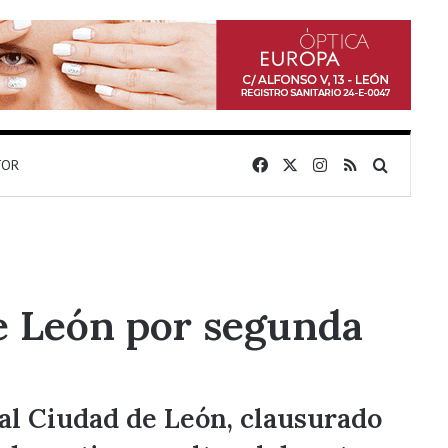
Facebook
X
Instagram
RSS
Buscar 
TOR
de León por segunda
al Ciudad de León, clausurado