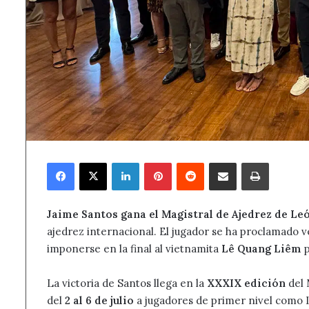
Facebook
X
LinkedIn
Pinterest
Reddit
Compartir por correo electrónico
Imprimir
Jaime Santos gana el Magistral de Ajedrez de Le
ajedrez internacional. El jugador se ha proclamado
imponerse en la final al vietnamita
Lê Quang Liêm
p
La victoria de Santos llega en la
XXXIX edición
del 
del
2 al 6 de julio
a jugadores de primer nivel como L