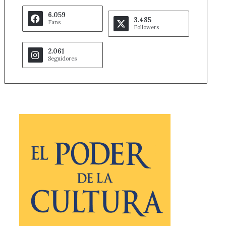
6.059
3.485
Fans
Followers
2.061
Seguidores