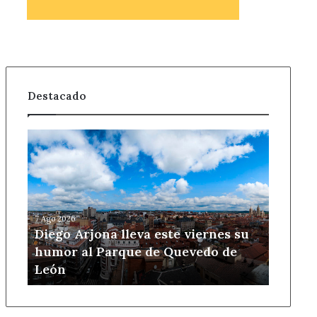
Destacado
Diego
Arjona
lleva
este
viernes
su
7 Ago 2026
humor
Diego Arjona lleva este viernes su
al
humor al Parque de Quevedo de
Parque
León
de
Quevedo
de
León