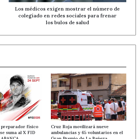
en
redes
Los médicos exigen mostrar el número de
sociales
colegiado en redes sociales para frenar
para
los bulos de salud
frenar
los
bulos
de
salud
 preparador físico
Cruz Roja movilizará nueve
 se suma al X FID
ambulancias y 65 voluntarios en el
n ABANCA
Gran Premio de La Bañeza