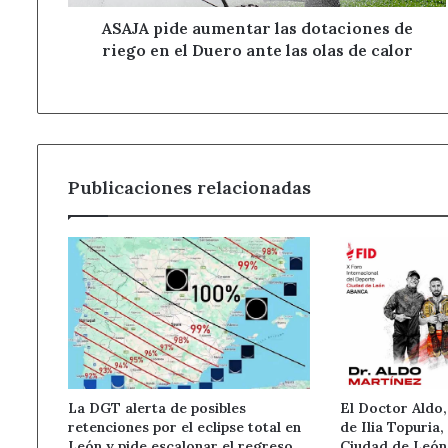
el
Duero
ASAJA pide aumentar las dotaciones de
ante
riego en el Duero ante las olas de calor
las
olas
de
calor
Publicaciones relacionadas
La DGT alerta de posibles
El Doctor Aldo,
retenciones por el eclipse total en
de Ilia Topuria,
León y pide escalonar el regreso
Ciudad de Leó