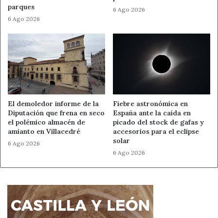
malentendidos si habla claro, sin rodeos y sin
parques
6 Ago 2026
adornar demasiado lo que necesita decir.
6 Ago 2026
Capricornio — Trabajo:
avanza con constancia,
especialmente si evita distracciones y se concentra
en una gestión que tenga efecto visible.
2 signos en ALERTA
Aries:
evita responder en caliente o
El demoledor informe de la
Fiebre astronómica en
Diputación que frena en seco
España ante la caída en
comprometerte con más de lo que cabe en tu día.
el polémico almacén de
picado del stock de gafas y
Equilibra revisando la agenda antes de decir “sí”.
amianto en Villacedré
accesorios para el eclipse
solar
Escorpio:
cuidado con interpretar silencios como
6 Ago 2026
6 Ago 2026
ataques. Pregunta una vez, escucha la respuesta y no
conviertas una duda en discusión.
HORÓSCOPO SIGNO A SIGNO
Aries