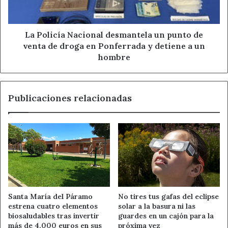
de
desbloquean la agenda.
venta
de
Riesgo/precaución:
puede fastidiarte el día una
droga
La Policía Nacional desmantela un punto de
respuesta impulsiva, una compra sin revisar o
en
venta de droga en Ponferrada y detiene a un
aceptar un plan por compromiso.
Ponferrada
hombre
y
Decisión inteligente:
elegir menos cosas, pero
detiene
mejor hechas: una llamada, una tarea cerrada y una
a
pausa real.
Publicaciones relacionadas
un
hombre
RANKING DEL DÍA
TOP 3 signos
Virgo — Trabajo/Dinero:
destaca por su capacidad
para detectar fallos, ordenar papeles, revisar pagos y
cerrar tareas que otros han ido dejando para
Santa María del Páramo
No tires tus gafas del eclipse
después.
estrena cuatro elementos
solar a la basura ni las
biosaludables tras invertir
guardes en un cajón para la
Géminis — Social/Comunicación:
puede resolver
más de 4.000 euros en sus
próxima vez