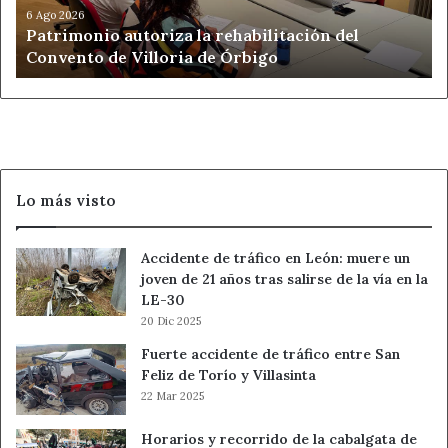
Evita:
imponer un plan si el grupo aún no ha opinado.
Villoria
6 Ago 2026
Patrimonio autoriza la rehabilitación del
de
Amor:
un gesto discreto puede valer más que una gran
Convento de Villoria de Órbigo
Órbigo
declaración.
Trabajo/Dinero:
presenta una idea, pero deja margen
para ajustes.
Bienestar:
cuida la espalda y la postura.
Acción de 60 segundos:
pregunta “¿qué necesitas?”
antes de proponer.
Lo más visto
Virgo
Accidente de tráfico en León: muere un
joven de 21 años tras salirse de la vía en la
Te conviene:
cerrar pendientes pequeños que ocupan
LE-30
demasiada cabeza.
20 Dic 2025
Evita:
corregir a alguien delante de todos si puedes
Fuerte accidente de tráfico entre San
hacerlo aparte.
Feliz de Torío y Villasinta
Amor:
no conviertas un detalle menor en examen
22 Mar 2025
completo.
Trabajo/Dinero:
día favorable para ordenar facturas,
Horarios y recorrido de la cabalgata de