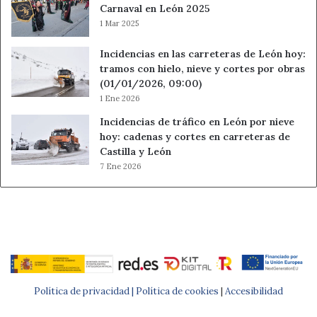
correos y citas.
Carnaval en León 2025
Bienestar:
hidrátate antes de notar cansancio.
1 Mar 2025
Acción de 60 segundos:
elimina cinco correos o avisos
Incidencias en las carreteras de León hoy:
antiguos.
tramos con hielo, nieve y cortes por obras
(01/01/2026, 09:00)
Libra
1 Ene 2026
Incidencias de tráfico en León por nieve
Te conviene:
elegir planes que no te obliguen a fingir
hoy: cadenas y cortes en carreteras de
ganas.
Castilla y León
Evita:
decir que todo te parece bien si no es verdad.
7 Ene 2026
Amor:
una propuesta tranquila puede mejorar el clima en
pareja.
Trabajo/Dinero:
compara antes de aceptar un precio o
condición.
Bienestar:
necesitas menos ruido y más aire.
Acción de 60 segundos:
rechaza con educación un plan
que te pesa.
Política de privacidad |
Política de cookies
|
Accesibilidad