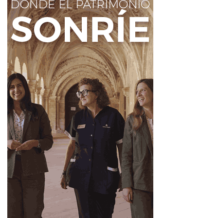
Te conviene:
empezar por lo urgente y dejar lo vistoso
para después.
Evita:
aceptar un favor si ya vas justo de tiempo.
Amor:
un mensaje directo funcionará mejor que una
indirecta.
Trabajo/Dinero:
revisa plazos antes de confirmar una
entrega o pago.
Bienestar:
baja revoluciones entre tareas.
Acción de 60 segundos:
borra una obligación
prescindible de la agenda.
Tauro
Te conviene:
mirar números, tickets y suscripciones
antes de gastar.
Evita:
comprar por cansancio o por compensar un mal
rato.