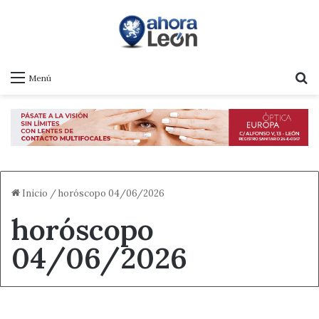
B
Menú
Inicio
/
horóscopo 04/06/2026
horóscopo
04/06/2026