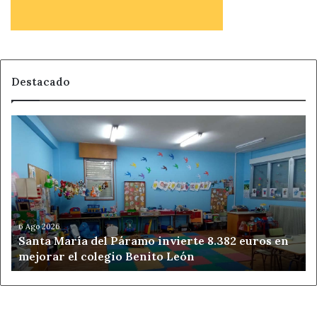
Destacado
Santa
María
del
Páramo
invierte
8.382
euros
en
6 Ago 2026
Santa María del Páramo invierte 8.382 euros en
mejorar
mejorar el colegio Benito León
el
colegio
Benito
León