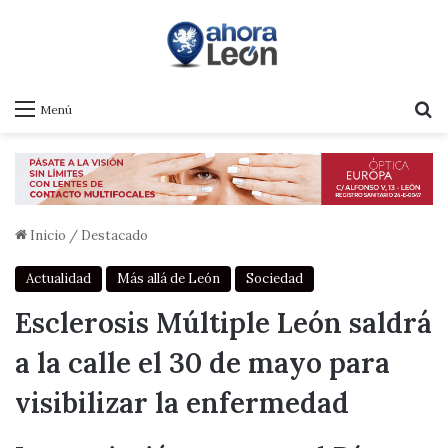
B
Menú
Inicio
/
Destacado
Actualidad
Más allá de León
Sociedad
Esclerosis Múltiple León saldrá
a la calle el 30 de mayo para
visibilizar la enfermedad