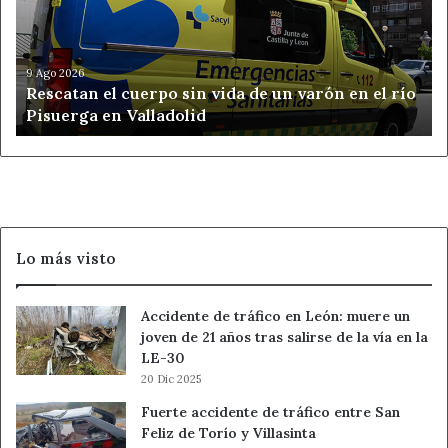
vida
de
un
varón
9 Ago 2026
Rescatan el cuerpo sin vida de un varón en el río
en
Pisuerga en Valladolid
el
río
Pisuerga
en
Valladolid
Lo más visto
Accidente de tráfico en León: muere un
joven de 21 años tras salirse de la vía en la
LE-30
20 Dic 2025
Fuerte accidente de tráfico entre San
Feliz de Torío y Villasinta