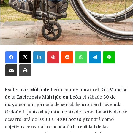
Facebook
X
LinkedIn
Pinterest
Reddit
WhatsApp
Telegram
Line
Compartir por correo electrónico
Imprimir
Esclerosis Múltiple León
conmemorará el
Día Mundial
de la Esclerosis Múltiple en León
el sábado
30 de
mayo
con una jornada de sensibilización en la avenida
Ordoño II, junto al Ayuntamiento de León. La actividad se
desarrollará de
10:00 a 14:00 horas
y tendrá como
objetivo acercar a la ciudadanía la realidad de las