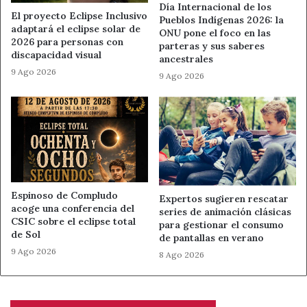
atención primaria en la esclerosis múltiple y la
Día Internacional de los
El proyecto Eclipse Inclusivo
Pueblos Indígenas 2026: la
intervención de
Teresa Cordero
, paciente con EM, que
adaptará el eclipse solar de
ONU pone el foco en las
hablará sobre cómo es vivir con la enfermedad en el día a
2026 para personas con
parteras y sus saberes
discapacidad visual
día.
ancestrales
9 Ago 2026
9 Ago 2026
Esclerosis Múltiple León es una entidad sin ánimo de
lucro creada en
1996
. Su labor se centra en mejorar la
calidad de vida de las personas con esclerosis múltiple y
enfermedades afines, así como la de sus familias,
mediante una atención integral con profesionales de
fisioterapia, terapia ocupacional, logopedia, psicología,
trabajo social y educación social.
Espinoso de Compludo
Expertos sugieren rescatar
acoge una conferencia del
series de animación clásicas
CSIC sobre el eclipse total
para gestionar el consumo
Fuente
Ahora León
de Sol
de pantallas en verano
9 Ago 2026
8 Ago 2026
Ahora León
Día Mundial Esclerosis Múltiple