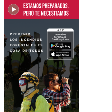
Diagnostico precoz
EMpatiza
Esclerosis Múltiple León
Hospital de León
Noticias de León