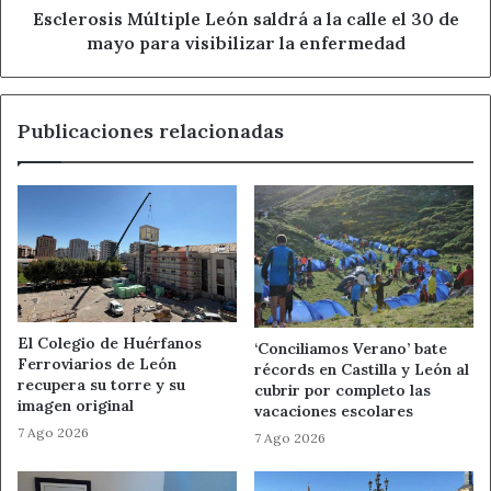
Decisión inteligente:
elegir una prioridad realista,
de
Esclerosis Múltiple León saldrá a la calle el 30 de
cerrar lo urgente y dejar lo accesorio para otro
mayo
mayo para visibilizar la enfermedad
para
momento.
visibilizar
la
Ranking del día
Publicaciones relacionadas
enfermedad
Top 3 signos
Virgo:
destaca en trabajo-dinero porque detecta
errores, ordena cifras y deja asuntos listos sin
dramatizar.
Tauro:
buen día para bienestar y estabilidad; si
simplifica gastos y planes, recupera control.
El Colegio de Huérfanos
‘Conciliamos Verano’ bate
Ferroviarios de León
récords en Castilla y León al
Géminis:
sobresale en lo social y laboral si usa
recupera su torre y su
cubrir por completo las
conversaciones breves, directas y bien enfocadas.
imagen original
vacaciones escolares
7 Ago 2026
7 Ago 2026
Signos en alerta