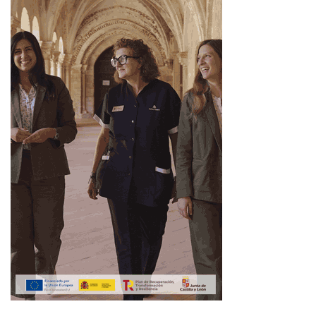
tareas nuevas.
Bienestar:
descarga tensión caminando o cambiando de
espacio.
Acción de 60 segundos:
escribe la respuesta difícil y
relee antes de enviarla.
Tauro
Te conviene:
mirar gastos recientes y separar capricho
de necesidad.
Evita:
comprar para compensar cansancio o mal humor.
Amor:
un plan sencillo en casa puede sentar mejor que
improvisar fuera.
Trabajo/Dinero:
buen momento para ajustar cuentas,
facturas o suscripciones.
Bienestar:
come despacio y no saltes pausas.
Acción de 60 segundos:
revisa una app bancaria y
elimina un gasto prescindible.