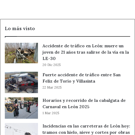
con
Acción de 60 segundos:
elimina una cita o tarea que no
el
sea imprescindible.
timo
del
Lo más visto
Virgo
tocomocho
Te conviene:
aprovechar tu capacidad para detectar
Accidente de tráfico en León: muere un
fallos pequeños antes de que crezcan.
joven de 21 años tras salirse de la vía en la
Evita:
corregir a todos si nadie te ha pedido opinión.
LE-30
Amor:
menos análisis y más escucha sincera.
20 Dic 2025
Trabajo/Dinero:
día favorable para ordenar
Fuerte accidente de tráfico entre San
documentos, pagos y entregas.
Feliz de Torío y Villasinta
Bienestar:
no conviertas la perfección en tensión física.
22 Mar 2025
Acción de 60 segundos:
despeja tu mesa y deja solo lo
Horarios y recorrido de la cabalgata de
urgente.
Carnaval en León 2025
1 Mar 2025
Libra
Incidencias en las carreteras de León hoy:
Te conviene:
elegir conversaciones que sumen calma, no
tramos con hielo, nieve y cortes por obras