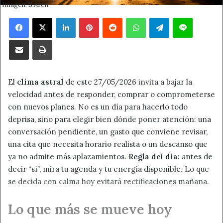
Imagen: S.Arén
Facebook
X
LinkedIn
Pinterest
Reddit
WhatsApp
Telegram
Line
Compartir por correo electrónico
Imprimir
El
clima astral
de este 27/05/2026 invita a bajar la
velocidad antes de responder, comprar o comprometerse
con nuevos planes. No es un día para hacerlo todo
deprisa, sino para elegir bien dónde poner atención: una
conversación pendiente, un gasto que conviene revisar,
una cita que necesita horario realista o un descanso que
ya no admite más aplazamientos.
Regla del día:
antes de
decir “sí”, mira tu agenda y tu energía disponible. Lo que
se decida con calma hoy evitará rectificaciones mañana.
Lo que más se mueve hoy