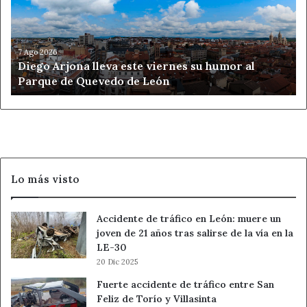
viernes
su
humor
al
7 Ago 2026
Diego Arjona lleva este viernes su humor al
Parque
Parque de Quevedo de León
de
Quevedo
de
León
Lo más visto
Accidente de tráfico en León: muere un
joven de 21 años tras salirse de la vía en la
LE-30
20 Dic 2025
Fuerte accidente de tráfico entre San
Feliz de Torío y Villasinta