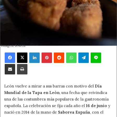
Imagen: S.Arén
Facebook
X
LinkedIn
Pinterest
Reddit
WhatsApp
Telegram
Line
Compartir por correo electrónico
Imprimir
León vuelve a mirar a sus barras con motivo del
Día
Mundial de la Tapa en León
, una fecha que reivindica
una de las costumbres más populares de la gastronomía
española. La celebración se fija cada año el
16 de junio
y
nació en 2014 de la mano de
Saborea España
, con el