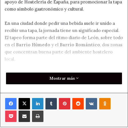
apoyo de Hostelería de España, para promocionar la tapa
como símbolo gastronómico y cultural.
En una ciudad donde pedir una bebida suele ir unido a
recibir una tapa, la jornada tiene un significado especial.
El tapeo forma parte del ritmo diario de León, sobre todo
en el
Barrio Húmedo
y el
Barrio Romántico
, dos zonas
que concentran buena parte del ambiente hostelero
local.
La página oficial de Turismo de León define el tapeo
Mostrar más
como “el rey por excelencia” dentro de la gastronomía
leonesa. Además, Spain.info destaca que el
Barrio
Húmedo
es una zona perfecta para ir de tapas, con
Facebook
X
LinkedIn
Tumblr
Pinterest
Reddit
VKontakte
Odnoklass
productos típicos que muchas veces se ofrecen gratis con
la bebida.
Pocket
Compartir por correo electrónico
Imprimir
Ranquin de las 5 mejores tapas de