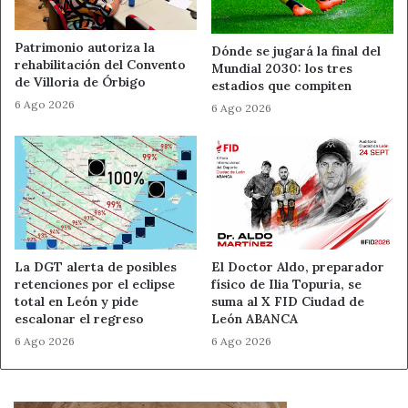
reconocida de León.
Patrimonio autoriza la
Dónde se jugará la final del
León, una ciudad que entiende la
rehabilitación del Convento
Mundial 2030: los tres
de Villoria de Órbigo
tapa como identidad
estadios que compiten
6 Ago 2026
6 Ago 2026
El
Día Mundial de la Tapa en León
sirve para recordar
que la tapa no es solo comida. También es conversación,
calle y hostelería de proximidad. En León, esa costumbre
tiene un valor añadido: une tradición, producto local y
vida social.
Por eso, este 16 de junio, la mejor forma de celebrarlo
La DGT alerta de posibles
El Doctor Aldo, preparador
retenciones por el eclipse
físico de Ilia Topuria, se
está clara. Basta con recorrer las barras leonesas, probar
total en León y pide
suma al X FID Ciudad de
sabores de siempre y reconocer el trabajo de los bares
escalonar el regreso
León ABANCA
que mantienen viva una costumbre que ya forma parte de
6 Ago 2026
6 Ago 2026
la imagen de la ciudad.
Fuente
Ahora León