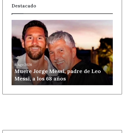
Destacado
Muere
Jorge
Messi,
padre
de
Leo
Messi,
8 Ago 2026
a
Muere Jorge Messi, padre de Leo
los
Messi, a los 68 años
68
años