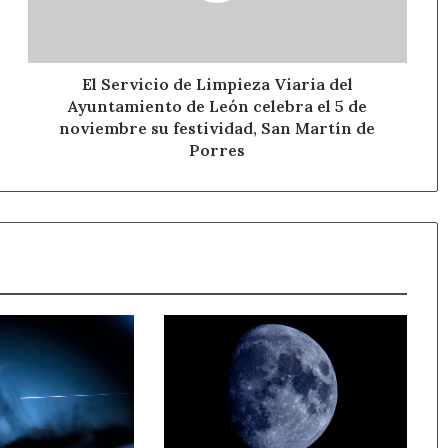
Ayuntamiento
de
León
celebra
El Servicio de Limpieza Viaria del
el
Ayuntamiento de León celebra el 5 de
5
noviembre su festividad, San Martín de
de
Porres
noviembre
su
festividad,
San
Martín
de
Porres