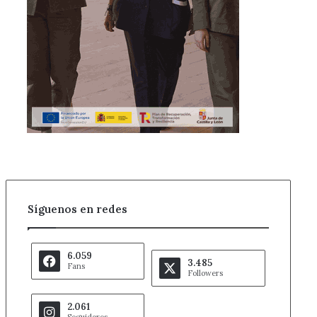
Síguenos en redes
6.059
3.485
Fans
Followers
2.061