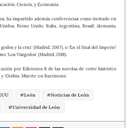
ucación, Ciencia, y Economía.
os, ha impartido además conferencias como invitado en
idos, Reino Unido, Italia, Argentina, Brasil, Alemania,
odos y la cruz’ (Madrid, 2007), o ‘En el final del Imperio’
o ‘Los Visigodos’ (Madrid, 2018).
licación por Ediciones B de las novelas de corte histórico
’ y ‘Gothia. Muerte en Barcinona’.
EUU
León
Noticias de León
Universidad de León
eddit
VKontakte
Odnoklassniki
Pocket
Compartir por correo electrónico
Imprimir