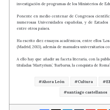
investigación de programas de los Ministerios de Ed
Ponente en medio centenar de Congresos científic
numerosas Universidades españolas, y de Estados Un
entre otros países.
Ha escrito diez ensayos académicos, entre ellos ‘Los g
(Madrid, 2013), además de manuales universitarios com
A ello hay que añadir su faceta literaria, con la pub
tituladas ‘Martyrium’, ‘Barbarus, la conquista de Roma
Ahora León
Cultura
E
santiago castellanos
Facebook
X
LinkedIn
Tumblr
Pinterest
R