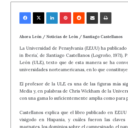
Facebook
X
LinkedIn
Pinterest
Reddit
Compartir por correo electrónico
Imprimir
Ahora León / Noticias de León / Santiago Castellanos
La Universidad de Pensylvania (EEUU) ha publicado 
in Iberia’, de Santiago Castellanos (Logroño, 1971), 
León (ULE), texto que de esta manera se ha conve
universidades norteamericanas, en lo que constituy
El profesor de la ULE es una de las figuras más sign
Media y, en palabras de Chris Wickham de la Univers
con una gama lo suficientemente amplia como para pod
Castellanos explica que el libro publicado en EEUU
visigodo en Hispania, y cuáles fueron las claves
magnates, los dominios sobre el campesinado, el papel 