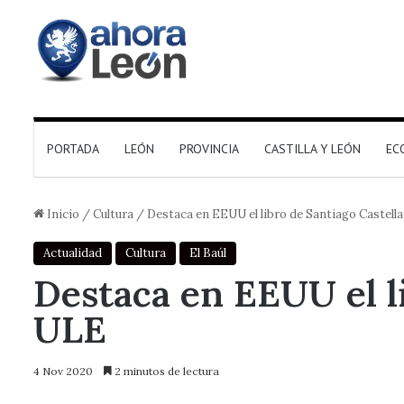
PORTADA
LEÓN
PROVINCIA
CASTILLA Y LEÓN
EC
Inicio
/
Cultura
/
Destaca en EEUU el libro de Santiago Castella
Actualidad
Cultura
El Baúl
Destaca en EEUU el li
ULE
4 Nov 2020
2 minutos de lectura