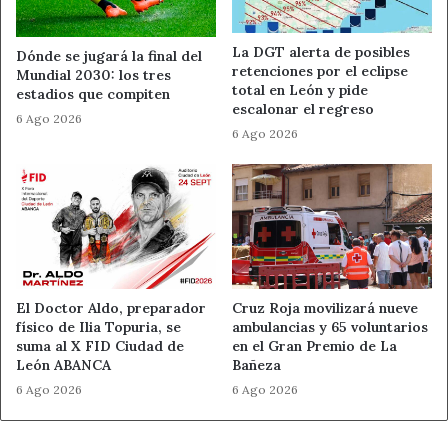
en
algodón y olivo
. Además, la introducción de esos
genes en cepas no defoliantes fue suficiente para
La DGT alerta de posibles
Dónde se jugará la final del
provocar la caída de hojas en algodón.
retenciones por el eclipse
Mundial 2030: los tres
total en León y pide
estadios que compiten
Un avance para diagnosticar y
escalonar el regreso
6 Ago 2026
6 Ago 2026
prevenir
El descubrimiento no implica una solución inmediata para
las explotaciones agrícolas. Sin embargo, abre una vía
importante para mejorar el diagnóstico de la
verticilosis en algodón y olivo
y para detectar con más
precisión las cepas peligrosas antes de que causen daños
El Doctor Aldo, preparador
Cruz Roja movilizará nueve
graves.
físico de Ilia Topuria, se
ambulancias y 65 voluntarios
suma al X FID Ciudad de
en el Gran Premio de La
León ABANCA
Bañeza
También puede ayudar a los programas de mejora
6 Ago 2026
6 Ago 2026
vegetal. El equipo recomienda buscar germoplasma capaz
de reconocer la proteína efectora D. Ese material
vegetal podría contener
genes de resistencia
útiles