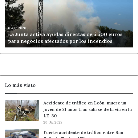
ayudas
directas
de
5.500
euros
6 Ago 2026
La Junta activa ayudas directas de 5.500 euros
para
para negocios afectados por los incendios
negocios
afectados
por
los
incendios
Lo más visto
Accidente de tráfico en León: muere un
joven de 21 años tras salirse de la vía en la
LE-30
20 Dic 2025
Fuerte accidente de tráfico entre San