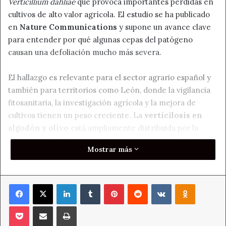
Verticillium dahliae
que provoca importantes pérdidas en
cultivos de alto valor agrícola. El estudio se ha publicado
en
Nature Communications
y supone un avance clave
para entender por qué algunas cepas del patógeno
causan una defoliación mucho más severa.
El hallazgo es relevante para el sector agrario español y
también para territorios como León, donde la vigilancia
fitosanitaria, la investigación agrícola y la mejora de
cultivos tienen un peso creciente. La
verticilosis en
algodón y olivo
está ampliamente distribuida por la
cuenca mediterránea y afecta a plantas como el algodón,
Mostrar más
el olivo, el tomate o el pistacho.
Una enfermedad difícil de
Facebook
X
LinkedIn
Tumblr
Pinterest
Reddit
VKontakte
Odnoklass
controlar
Pocket
Compartir por correo electrónico
Imprimir
Verticillium dahliae
vive en el suelo y entra en la planta a