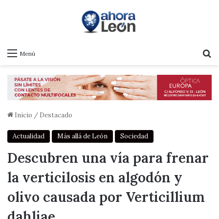
B
Menú
Inicio
/
Destacado
Actualidad
Más allá de León
Sociedad
Descubren una vía para frenar
la verticilosis en algodón y
olivo causada por Verticillium
dahliae