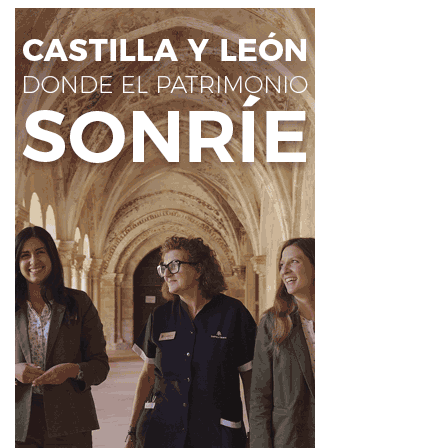
frente a esta cepa concreta del hongo.
El trabajo también apunta a una posible estrategia a
medio y largo plazo: diseñar nuevas formas de resistencia
en cultivos sensibles. El profesor
Bart Thomma
, de la
Universidad de Colonia, subraya que el siguiente paso
será estudiar con más detalle cómo actúa esta proteína
durante el desarrollo de la enfermedad.
Posibles aplicaciones futuras
La investigación sitúa el foco en la prevención y en la
mejora genética. Para el investigador
Luigi Faino
, de la
Universidad de Roma Sapienza, la colaboración
empresarial podría permitir que en unos años se
desarrollen plantas de algodón modificadas para resistir
mejor a estas cepas.