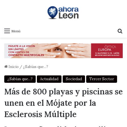
B
Menú
Inicio
/
¿Sabías que...?
¿Sabías que...?
Actualidad
Sociedad
Tercer Sector
Más de 800 playas y piscinas se
unen en el Mójate por la
Esclerosis Múltiple