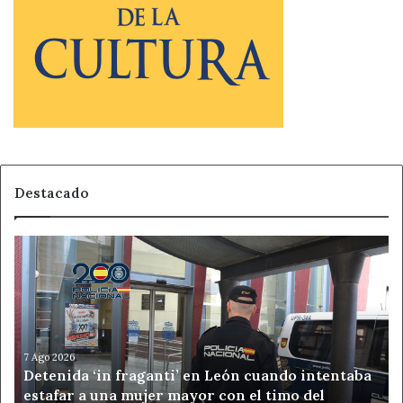
Destacado
Detenida
‘in
fraganti’
en
León
cuando
intentaba
7 Ago 2026
Detenida ‘in fraganti’ en León cuando intentaba
estafar
estafar a una mujer mayor con el timo del
a