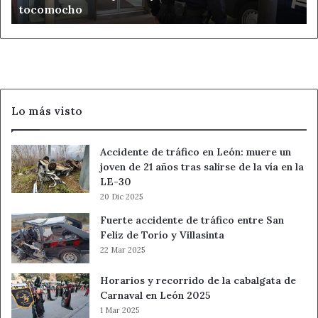
tocomocho
una
mujer
mayor
con
el
timo
del
Lo más visto
tocomocho
Accidente de tráfico en León: muere un
joven de 21 años tras salirse de la vía en la
LE-30
20 Dic 2025
Fuerte accidente de tráfico entre San
Feliz de Torío y Villasinta
22 Mar 2025
Horarios y recorrido de la cabalgata de
Carnaval en León 2025
1 Mar 2025