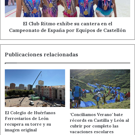
virtual en su entorno web, diseñada para que los usuarios
en
asuman retos interactivos y los difundan en redes
el
Campeonato
sociales bajo las etiquetas oficiales, extendiendo el
de
El Club Ritmo exhibe su cantera en el
alcance de la campaña más allá de las zonas de baño.
España
Campeonato de España por Equipos de Castellón
por
Equipos
campaña solidaria mojate
de
Publicaciones relacionadas
Castellón
discapacidad en jovenes
donaciones esclerosis multiple
esclerosis multiple españa
fundacio esclerosi multiple
mojate por la esclerosis multiple
El Colegio de Huérfanos
‘Conciliamos Verano’ bate
Ferroviarios de León
récords en Castilla y León al
puntos mojate 2026
recupera su torre y su
cubrir por completo las
imagen original
vacaciones escolares