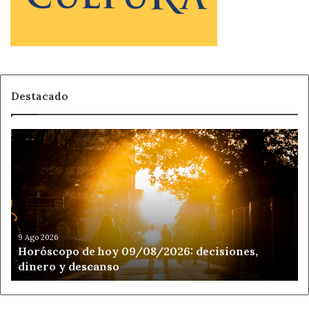
Destacado
Horóscopo
de
hoy
09/08/2026:
decisiones,
dinero
y
descanso
9 Ago 2026
Horóscopo de hoy 09/08/2026: decisiones,
dinero y descanso