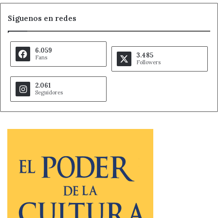
Síguenos en redes
6.059
3.485
Fans
Followers
2.061
Seguidores