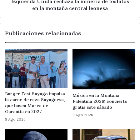
montaña
Izquierda Unida rechaza la minería de fosfatos
central
en la montaña central leonesa
estudiantes universitarios leoneses
leonesa
facultad de ciencias biologicas ule
Publicaciones relacionadas
graduacion el albeitar
Universidad de León
Burger Fest Sayago impulsa
Música en la Montaña
la carne de raza Sayaguesa,
Palentina 2026: concierto
que busca Marca de
gratis este sábado
Garantía en 2027
8 Ago 2026
8 Ago 2026