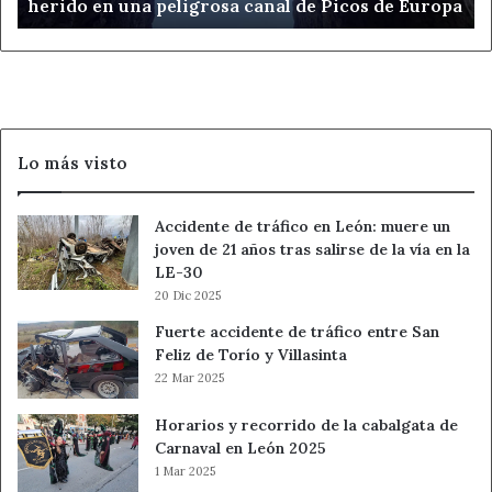
herido en una peligrosa canal de Picos de Europa
en
una
peligrosa
canal
de
Picos
de
Lo más visto
Europa
Accidente de tráfico en León: muere un
joven de 21 años tras salirse de la vía en la
LE-30
20 Dic 2025
Fuerte accidente de tráfico entre San
Feliz de Torío y Villasinta
22 Mar 2025
Horarios y recorrido de la cabalgata de
Carnaval en León 2025
1 Mar 2025