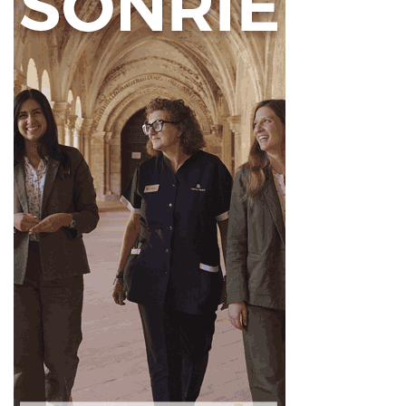
hay un proyecto sólido y una militancia comprometida
como la nuestra. Vamos a ganar porque León se merece
un futuro con oportunidades, y lo vamos a conseguir
juntas y juntos”, ha destacado Cendón ante las y los
asistentes.
Con esta reunión de fuerza en el Bierzo, Javier Alfonso
Cendón refuerza su posición como el referente del PSOE
en la provincia y deja claro que el socialismo leonés sigue
avanzando con firmeza y unidad hacia el futuro, con el
objetivo de recuperar la población, garantizar el
crecimiento de León y devolver la esperanza a todas las
familias que quieren quedarse y prosperar en su tierra.
Para concluir, Cendón ha hecho un llamamiento a la
militancia y a toda la ciudadanía a movilizarse en estas
elecciones. “Hoy hemos demostrado que tenemos
proyecto, fuerza e ilusión. Quiero seguir trabajando por