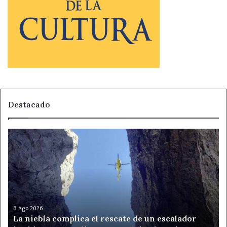
Destacado
La
niebla
complica
el
rescate
de
un
escalador
6 Ago 2026
La niebla complica el rescate de un escalador
herido