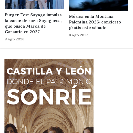
actividades parque de la era trobajo
eventos leon mayo
Burger Fest Sayago impulsa
Música en la Montaña
la carne de raza Sayaguesa,
Palentina 2026: concierto
que busca Marca de
feria cerveza artesana leon
gratis este sábado
Garantía en 2027
8 Ago 2026
8 Ago 2026
feria de artesanos cerveceros beer sar
trobajo del camino
festival cerveza trobajo del camino
marcas cerveza artesana leon