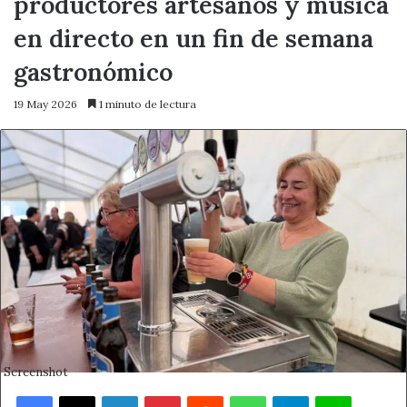
productores artesanos y música
en directo en un fin de semana
gastronómico
19 May 2026
1 minuto de lectura
Screenshot
Facebook
X
LinkedIn
Pinterest
Reddit
WhatsApp
Telegram
Line