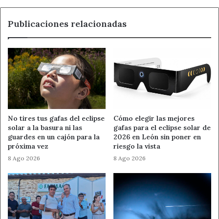
proximidad y la tradición agrícola del entorno. En esta
ocasión, los asistentes podrán degustar los diferentes
Publicaciones relacionadas
estilos y variedades de ocho marcas de renombre:
Cerveceras participantes:
Píntega,
Cervecería Valles del Lúpulo, Vereda,
Asturias Brewing Company, Redneck
Brewery, Zerep, Oso y Vamos a Beer.
No tires tus gafas del eclipse
Cómo elegir las mejores
solar a la basura ni las
gafas para el eclipse solar de
guardes en un cajón para la
2026 en León sin poner en
El encuentro no solo busca el ocio, sino también
próxima vez
riesgo la vista
respaldar a los pequeños productores que mantienen viva
8 Ago 2026
8 Ago 2026
la cultura artesana y ponen en valor la calidad del lúpulo
de León, un ingrediente indispensable y con sello de
identidad propia en el mercado nacional.