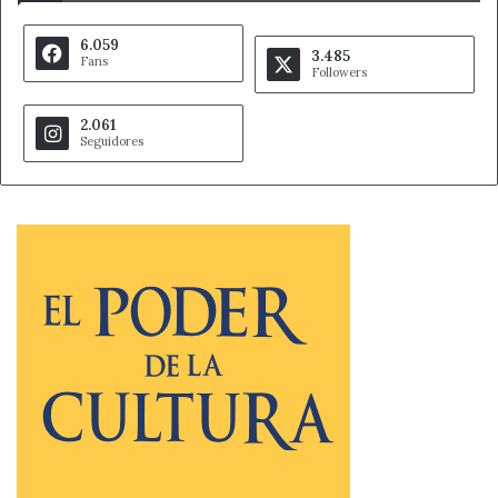
6.059
3.485
Fans
Followers
2.061
Seguidores