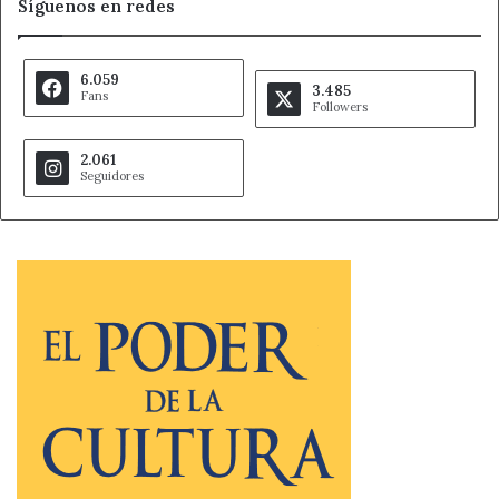
Síguenos en redes
6.059
3.485
Fans
Followers
2.061
Seguidores