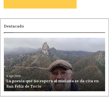
Destacado
La
poesía
que
no
espera
al
mañana
se
8 Ago 2026
La poesía que no espera al mañana se da cita en
da
San Feliz de Torío
cita
en
San
Feliz
de