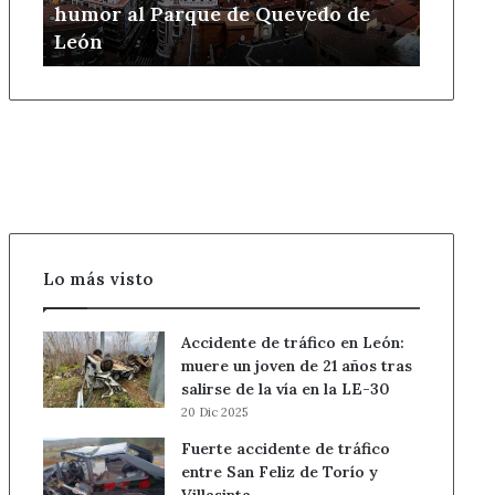
humor al Parque de Quevedo de
Parque
León
de
Quevedo
de
León
Lo más visto
Accidente de tráfico en León:
muere un joven de 21 años tras
salirse de la vía en la LE-30
20 Dic 2025
Fuerte accidente de tráfico
entre San Feliz de Torío y