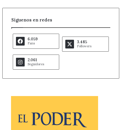
Síguenos en redes
6.059
3.485
Fans
Followers
2.061
Seguidores