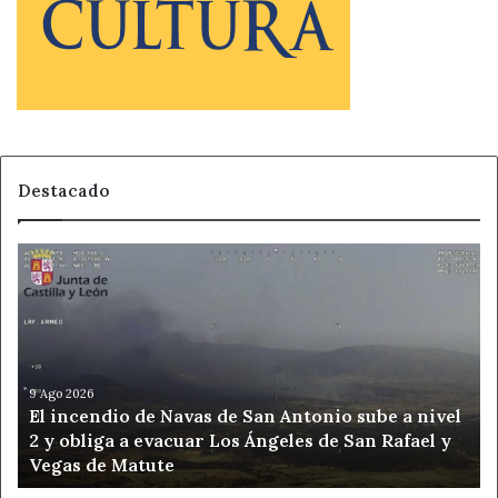
Destacado
El
incendio
de
Navas
de
San
Antonio
9 Ago 2026
El incendio de Navas de San Antonio sube a nivel
sube
2 y obliga a evacuar Los Ángeles de San Rafael y
a
Vegas de Matute
nivel
2