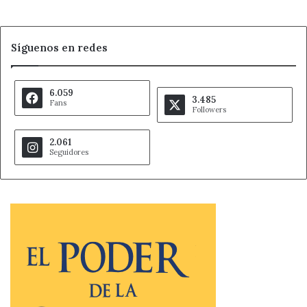
Síguenos en redes
6.059
3.485
Fans
Followers
2.061
Seguidores