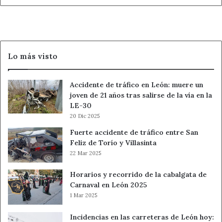
y
obliga
a
evacuar
Los
Lo más visto
Ángeles
de
San
Accidente de tráfico en León: muere un
Rafael
joven de 21 años tras salirse de la vía en la
y
LE-30
Vegas
20 Dic 2025
de
Matute
Fuerte accidente de tráfico entre San
Feliz de Torío y Villasinta
22 Mar 2025
Horarios y recorrido de la cabalgata de
Carnaval en León 2025
1 Mar 2025
Incidencias en las carreteras de León hoy: