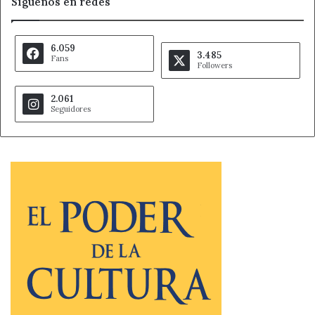
Síguenos en redes
6.059
3.485
Fans
Followers
2.061
Seguidores