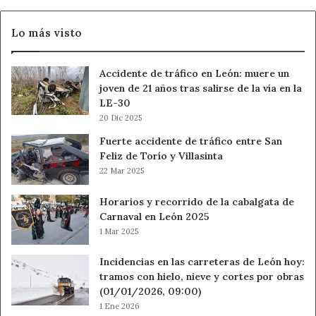
timo
del
Lo más visto
tocomocho
Accidente de tráfico en León: muere un
joven de 21 años tras salirse de la vía en la
LE-30
20 Dic 2025
Fuerte accidente de tráfico entre San
Feliz de Torío y Villasinta
22 Mar 2025
Horarios y recorrido de la cabalgata de
Carnaval en León 2025
1 Mar 2025
Incidencias en las carreteras de León hoy:
tramos con hielo, nieve y cortes por obras
(01/01/2026, 09:00)
1 Ene 2026