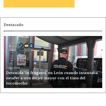
Destacado
Detenida
‘in
fraganti’
en
León
cuando
intentaba
7 Ago 2026
Detenida ‘in fraganti’ en León cuando intentaba
estafar
estafar a una mujer mayor con el timo del
a
tocomocho
una
mujer
mayor
con
el