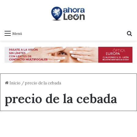
B
Menú
Inicio
/
precio de la cebada
precio de la cebada
Destacado