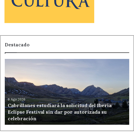
Destacado
Cabrillanes
estudiará
la
solicitud
del
Iberia
Eclipse
6 Ago 2026
Cabrillanes estudiará la solicitud del Iberia
Festival
Eclipse Festival sin dar por autorizada su
sin
celebración
dar
por
autorizada