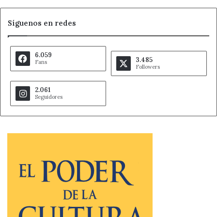
Síguenos en redes
6.059
3.485
Fans
Followers
2.061
Seguidores