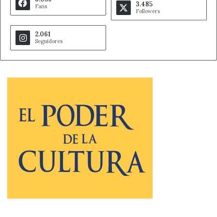
3.485
Fans
Followers
2.061
Seguidores