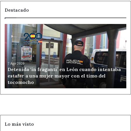
Destacado
Detenida
‘in
fraganti’
en
León
cuando
intentaba
7 Ago 2026
Detenida ‘in fraganti’ en León cuando intentaba
estafar
estafar a una mujer mayor con el timo del
a
tocomocho
una
mujer
mayor
con
el
timo
del
Lo más visto
tocomocho